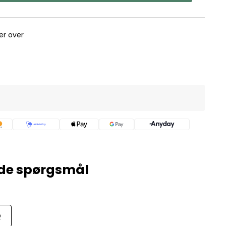
rer over
Q