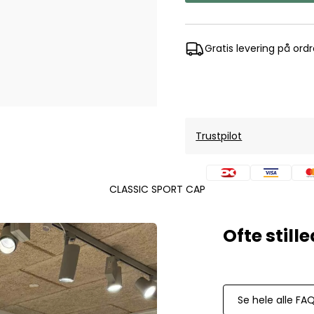
Mos Mosh Gallery
Accessories fra Mos Mosh Gallery
Blazere fra Mos Mosh Gallery
Gratis levering på ord
Overshirts fra Mos Mosh Gallery
Skjorter fra Mos Mosh Gallery
Sweatshirts fra Mos Mosh Gallery
T-shirts fra Mos Mosh Gallery
Trustpilot
New Balance
2002 Sneakers fra New Balance
480 Sneakers fra New Balance
CLASSIC SPORT CAP
574 Sneakers fra New Balance
997 Sneakers fra New Balance
Sale
Parajumpers
Jakker fra Parajumpers til herre
Se hele alle FA
Paul & Shark