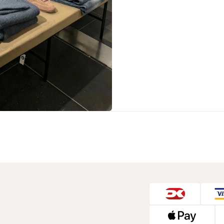
Sko fra Selected
Strik fra Selected
Vis alle
Timberland
Tommy Hilfiger
Hoodies fra Tommy Hilfiger
Jeans fra Tommy Hilfiger
Poloer fra Tommy Hilfiger
Skjorter fra Tommy Hilfiger
Strik fra Tommy Hilfiger
Sweatshirts fra Tommy Hilfiger
T-shirts fra Tommy Hilfiger
Vis alle
Ubr
Woodbird
Accessories fra Woodbird til herre