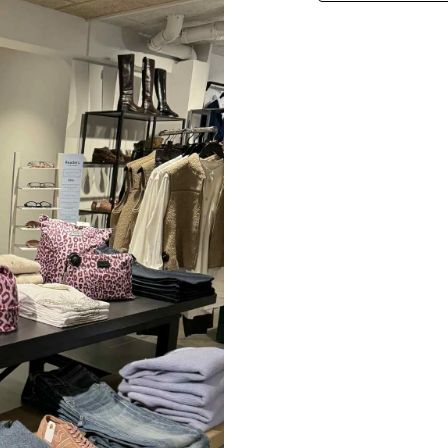
Paul Smith
Playboy Footwear
Rains
Accessoires fra Rains
Jakker fra Rains til herre
Regnjakker fra Rains til herre
Tasker fra Rains til herre
Replay
Revolution
Sebago
Selected
Blazere fra Selected
Bukser fra Selected
Overshirts fra Selected
Poloer
Shorts fra Selected
Skjorter fra Selected