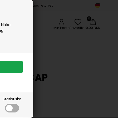
14 dages returret
Vipp
Vissevasse
Woods Copenhagen
klikke
Min konto
Favoritter
0,00 DKK
og
SPORT CAP
Statistiske