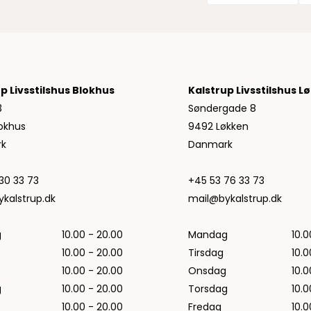
Jeans fra Woodbird
Shorts fra Woodbird
Skjorter fra Woodbird
Sweatshirts fra Woodbird
T-shirts fra Woodbird
p Livsstilshus Blokhus
Kalstrup Livsstilshus L
Vis alle
3
Søndergade 8
Halo
okhus
9492 Løkken
NN07
k
Danmark
Wood Wood
30 33 73
+45 53 76 33 73
kalstrup.dk
mail@bykalstrup.dk
g
10.00 - 20.00
Mandag
10.0
10.00 - 20.00
Tirsdag
10.0
10.00 - 20.00
Onsdag
10.0
g
10.00 - 20.00
Torsdag
10.0
10.00 - 20.00
Fredag
10.0