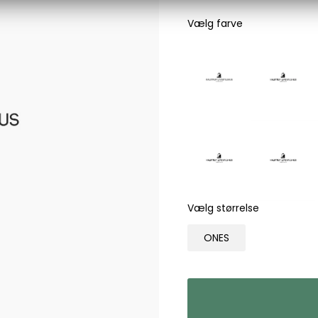
Les Deux
Vælg farve
Bukser fra Les Deux
Hoodie fra Les Deux
Skjorter fra Les Deux
Mads Nørgaard
Accessories fra Mads Nørgaard til herre
Overshirts fra Mads Nørgaard
Skjorter fra Mads Nørgaard
Sweatshirts fra Mads Nørgaard
T-shirts fra Mads Nørgaard
Vælg størrelse
MCS Marlboro Classics
ONES
Jeans fra MCS Marlboro Classics
Poloer fra MCS Marlboro Classics
Skjorter fra MCS Marlboro Classics
T-shirts fra MCS Marlboro