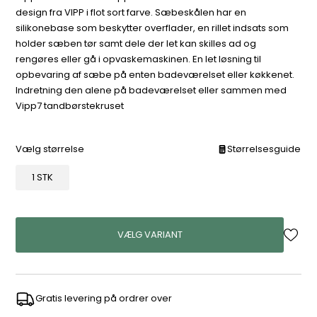
design fra VIPP i flot sort farve. Sæbeskålen har en
silikonebase som beskytter overflader, en rillet indsats som
holder sæben tør samt dele der let kan skilles ad og
rengøres eller gå i opvaskemaskinen. En let løsning til
opbevaring af sæbe på enten badeværelset eller køkkenet.
Indretning den alene på badeværelset eller sammen med
Vipp7 tandbørstekruset
Vælg størrelse
Størrelsesguide
1 STK
VÆLG VARIANT
Gratis levering på ordrer over