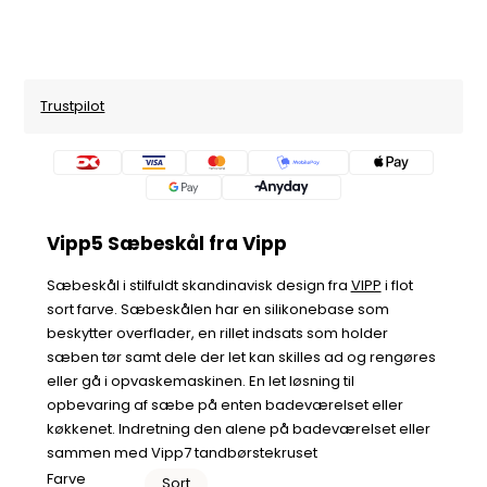
Trustpilot
Vipp5 Sæbeskål fra Vipp
Sæbeskål i stilfuldt skandinavisk design fra
VIPP
i flot
sort farve. Sæbeskålen har en silikonebase som
beskytter overflader, en rillet indsats som holder
sæben tør samt dele der let kan skilles ad og rengøres
eller gå i opvaskemaskinen. En let løsning til
opbevaring af sæbe på enten badeværelset eller
køkkenet. Indretning den alene på badeværelset eller
sammen med Vipp7 tandbørstekruset
Farve
Sort