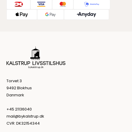
Torvet 3
9492 Blokhus
Danmark
+45 21136040
mail@bykalstrup.dk
CVR: DK32154344