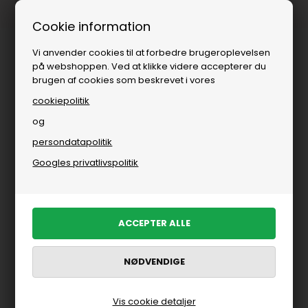
1-3 dages levering
Cookie information
Vi anvender cookies til at forbedre brugeroplevelsen
på webshoppen. Ved at klikke videre accepterer du
brugen af cookies som beskrevet i vores
cookiepolitik
og
persondatapolitik
-30%
Googles privatlivspolitik
Vis cookie detaljer