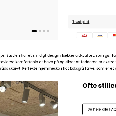
Mos Mosh Gallery
Accessories fra Mos Mosh Gallery
Blazere fra Mos Mosh Gallery
Overshirts fra Mos Mosh Gallery
Trustpilot
Skjorter fra Mos Mosh Gallery
Sweatshirts fra Mos Mosh Gallery
T-shirts fra Mos Mosh Gallery
New Balance
erups. Støvlen har et smidigt design i lækker uldkvalitet, som gør
2002 Sneakers fra New Balance
 støvlerne komfortable at have på og sikrer at fødderne er ekst
480 Sneakers fra New Balance
er tråds skævt. Perfekte hjemmesko i flot koksgrå farve, som er 
574 Sneakers fra New Balance
997 Sneakers fra New Balance
Sale
Parajumpers
Jakker fra Parajumpers til herre
Se hele alle FA
Paul & Shark