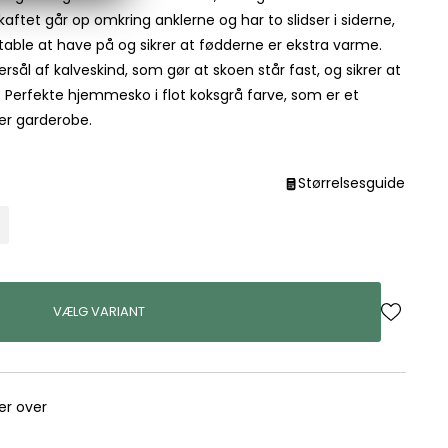
aftet går op omkring anklerne og har to slidser i siderne,
able at have på og sikrer at fødderne er ekstra varme.
l af kalveskind, som gør at skoen står fast, og sikrer at
t. Perfekte hjemmesko i flot koksgrå farve, som er et
er garderobe.
Størrelsesguide
VÆLG VARIANT
rer over