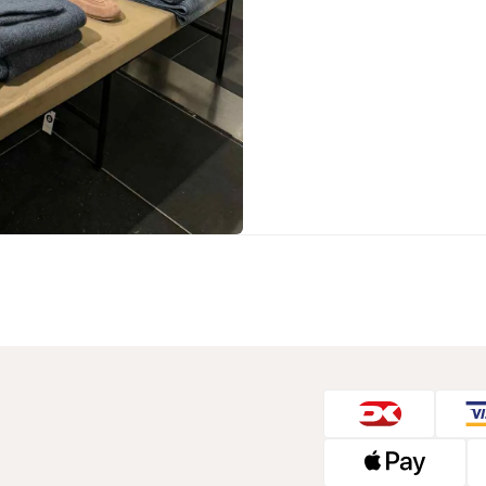
Sko fra Selected
Strik fra Selected
Vis alle
Timberland
Tommy Hilfiger
Hoodies fra Tommy Hilfiger
Jeans fra Tommy Hilfiger
Poloer fra Tommy Hilfiger
Skjorter fra Tommy Hilfiger
Strik fra Tommy Hilfiger
Sweatshirts fra Tommy Hilfiger
T-shirts fra Tommy Hilfiger
Vis alle
Ubr
Woodbird
Accessories fra Woodbird til herre