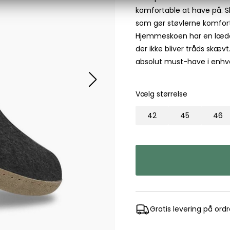
komfortable at have på. Sk
Les Deux
som gør støvlerne komfort
Bukser fra Les Deux
Hjemmeskoen har en læderså
Hoodie fra Les Deux
der ikke bliver tråds skæv
Skjorter fra Les Deux
absolut must-have i enhv
Mads Nørgaard
Accessories fra Mads Nørgaard til herre
Vælg størrelse
Overshirts fra Mads Nørgaard
Skjorter fra Mads Nørgaard
42
45
46
Sweatshirts fra Mads Nørgaard
T-shirts fra Mads Nørgaard
MCS Marlboro Classics
Jeans fra MCS Marlboro Classics
Poloer fra MCS Marlboro Classics
Skjorter fra MCS Marlboro Classics
Gratis levering på ord
T-shirts fra MCS Marlboro