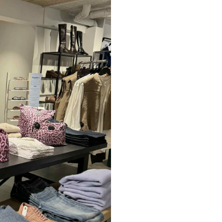
Paul Smith
Playboy Footwear
Rains
Accessoires fra Rains
Jakker fra Rains til herre
Regnjakker fra Rains til herre
Tasker fra Rains til herre
Replay
Revolution
Sebago
Selected
Blazere fra Selected
Bukser fra Selected
Overshirts fra Selected
Poloer
Shorts fra Selected
Skjorter fra Selected