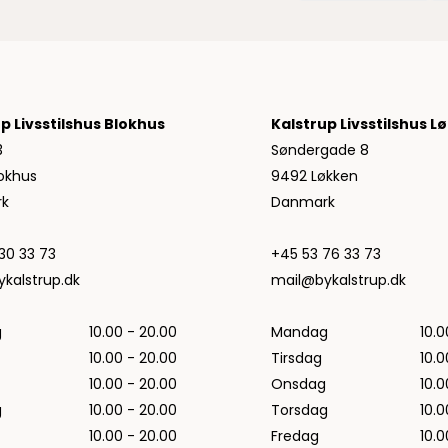
Jeans fra Woodbird
Shorts fra Woodbird
Skjorter fra Woodbird
Sweatshirts fra Woodbird
T-shirts fra Woodbird
p Livsstilshus Blokhus
Kalstrup Livsstilshus L
Vis alle
3
Søndergade 8
okhus
9492 Løkken
Halo
k
Danmark
NN07
Wood Wood
30 33 73
+45 53 76 33 73
kalstrup.dk
mail@bykalstrup.dk
g
10.00 - 20.00
Mandag
10.0
10.00 - 20.00
Tirsdag
10.0
10.00 - 20.00
Onsdag
10.0
g
10.00 - 20.00
Torsdag
10.0
10.00 - 20.00
Fredag
10.0