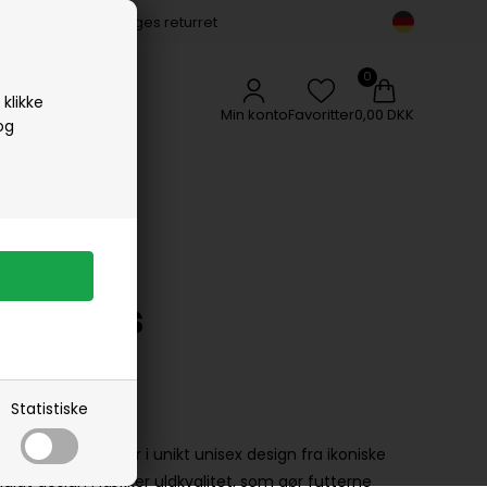
14 dages returret
Vipp
Vissevasse
Woods Copenhagen
klikke
Min konto
Favoritter
0,00 DKK
og
e - Koks
Statistiske
ps Lækre filtstøvler i unikt unisex design fra ikoniske
idigt design i lækker uldkvalitet, som gør futterne