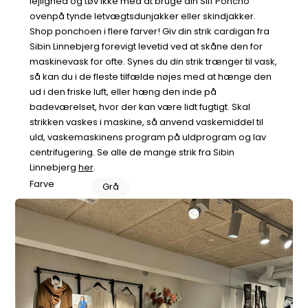
lejlighed og tøv ikke med at bruge din Siff Poncho
ovenpå tynde letvægtsdunjakker eller skindjakker.
Shop ponchoen i flere farver! Giv din strik cardigan fra
Sibin Linnebjerg forevigt levetid ved at skåne den for
maskinevask for ofte. Synes du din strik trænger til vask,
så kan du i de fleste tilfælde nøjes med at hænge den
ud i den friske luft, eller hæng den inde på
badeværelset, hvor der kan være lidt fugtigt. Skal
strikken vaskes i maskine, så anvend vaskemiddel til
uld, vaskemaskinens program på uldprogram og lav
centrifugering. Se alle de mange strik fra Sibin
Linnebjerg
her
.
Farve
Grå