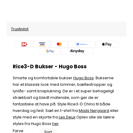
Trustpilot
Rice3-D Bukser - Hugo Boss
Smarte og komfortable bukser
Hugo Boss
. Bukserne
har et klassisk look med lommer, bæltestropper og
lynlås- samt knaplukning. De er i et super behageligt
strækbart og blødt materiale, som gør de er
fantastiske at have på. Style Rice3-D Chino til både
hverdag og fest. Sæt en t-shirt fra
Mads Nørgaard
eller
style med en skjorte fra
Les Deux
Oplev alle de lækre
styles fra Hugo Boss
her
Farve
Sort