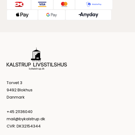
Torvet 3
9492 Blokhus
Danmark
+45 21136040
mail@bykalstrup.dk
CVR: DK32154344