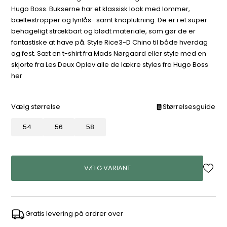
Hugo Boss. Bukserne har et klassisk look med lommer,
bæltestropper og lynlås- samt knaplukning. De er i et super
behageligt strækbart og blødt materiale, som gør de er
fantastiske at have på. Style Rice3-D Chino til både hverdag
og fest. Sæt en t-shirt fra Mads Nørgaard eller style med en
skjorte fra Les Deux Oplev alle de lækre styles fra Hugo Boss
her
Vælg størrelse
Størrelsesguide
54
56
58
VÆLG VARIANT
Gratis levering på ordrer over