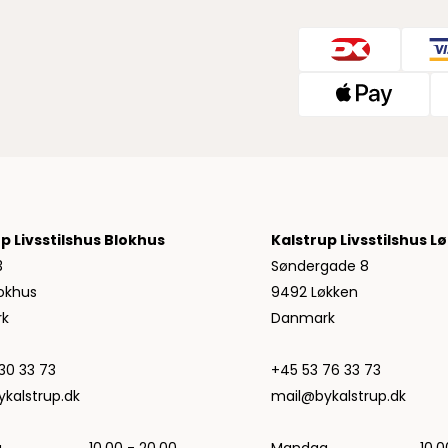
Jeans fra Woodbird
Shorts fra Woodbird
Skjorter fra Woodbird
Sweatshirts fra Woodbird
T-shirts fra Woodbird
Vis alle
Halo
NN07
Wood Wood
p Livsstilshus Blokhus
Kalstrup Livsstilshus L
3
Søndergade 8
okhus
9492 Løkken
k
Danmark
30 33 73
+45 53 76 33 73
kalstrup.dk
mail@bykalstrup.dk