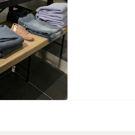
Sko fra Selected
Strik fra Selected
Vis alle
Timberland
Tommy Hilfiger
Hoodies fra Tommy Hilfiger
Jeans fra Tommy Hilfiger
Poloer fra Tommy Hilfiger
Skjorter fra Tommy Hilfiger
Strik fra Tommy Hilfiger
Sweatshirts fra Tommy Hilfiger
T-shirts fra Tommy Hilfiger
Vis alle
Ubr
Woodbird
Accessories fra Woodbird til herre