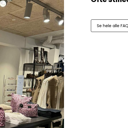
Paul Smith
Playboy Footwear
Rains
Se hele alle FA
Accessoires fra Rains
Jakker fra Rains til herre
Regnjakker fra Rains til herre
Tasker fra Rains til herre
Replay
Revolution
Sebago
Selected
Blazere fra Selected
Bukser fra Selected
Overshirts fra Selected
Poloer
Shorts fra Selected
Skjorter fra Selected