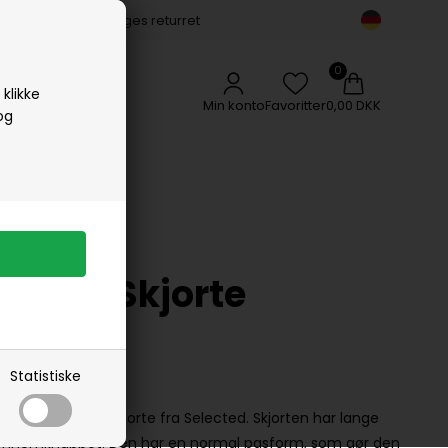
14 dages returret
Vipp
Vissevasse
Woods Copenhagen
klikke
Min konto
Favoritter
0,00 DKK
og
x Flex Skjorte
Statistiske
elected klassisk skjorte fra Selected. Skjorten har lange
gennemknappet. Den har en normal pasform, som gør den