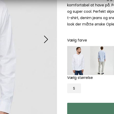
komfortabel at have på. P
Les Deux
og super cool. Perfekt sk
Bukser fra Les Deux
t-shirt, denim jeans og sne
Hoodie fra Les Deux
look der måtte ønske Oplev
Skjorter fra Les Deux
Mads Nørgaard
Vælg farve
Accessories fra Mads Nørgaard til herre
Overshirts fra Mads Nørgaard
Skjorter fra Mads Nørgaard
Sweatshirts fra Mads Nørgaard
T-shirts fra Mads Nørgaard
Vælg størrelse
MCS Marlboro Classics
Jeans fra MCS Marlboro Classics
S
Poloer fra MCS Marlboro Classics
Skjorter fra MCS Marlboro Classics
T-shirts fra MCS Marlboro