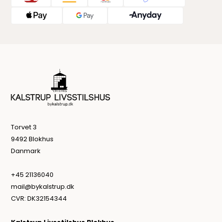
Torvet 3
9492 Blokhus
Danmark
+45 21136040
mail@bykalstrup.dk
CVR: DK32154344