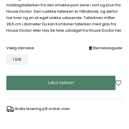
middagstallerken fra den smukke pion serie i sort og brun fra
House Doctor. Den rustikke tallerken er håndlavet, og derfor
har hver og en sit eget unikke udseende. Tallerknen måler
28,5 cm i diameter Du kan Kombiner tallerken med glas fra
House Doctor eller Hay.Se hele udvalget fra House Doctor her.
Vælg størrelse
Størrelsesguide
1 STK
VÆLG VARIANT
Gratis levering på ordrer over