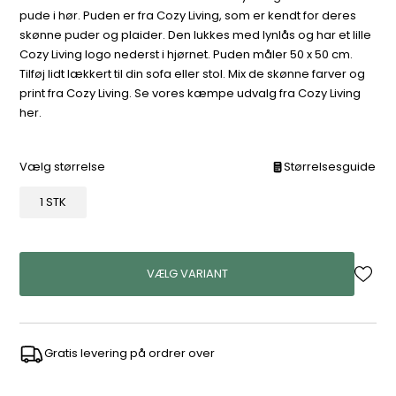
pude i hør. Puden er fra Cozy Living, som er kendt for deres
skønne puder og plaider. Den lukkes med lynlås og har et lille
Cozy Living logo nederst i hjørnet. Puden måler 50 x 50 cm.
Tilføj lidt lækkert til din sofa eller stol. Mix de skønne farver og
print fra Cozy Living. Se vores kæmpe udvalg fra Cozy Living
her.
Vælg størrelse
Størrelsesguide
1 STK
VÆLG VARIANT
Gratis levering på ordrer over