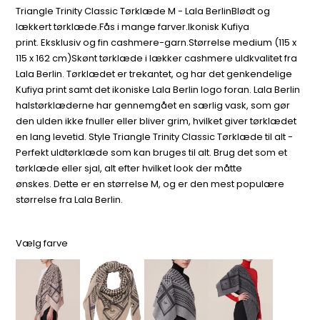
Triangle Trinity Classic Tørklæde M - Lala BerlinBlødt og
lækkert tørklæde.Fås i mange farver.Ikonisk Kufiya
print. Eksklusiv og fin cashmere-garn.Størrelse medium (115 x
115 x 162 cm)Skønt tørklæde i lækker cashmere uldkvalitet fra
Lala Berlin. Tørklædet er trekantet, og har det genkendelige
Kufiya print samt det ikoniske Lala Berlin logo foran. Lala Berlin
halstørklæderne har gennemgået en særlig vask, som gør
den ulden ikke fnuller eller bliver grim, hvilket giver tørklædet
en lang levetid. Style Triangle Trinity Classic Tørklæde til alt -
Perfekt uldtørklæde som kan bruges til alt. Brug det som et
tørklæde eller sjal, alt efter hvilket look der måtte
ønskes. Dette er en størrelse M, og er den mest populære
størrelse fra Lala Berlin.
Vælg farve