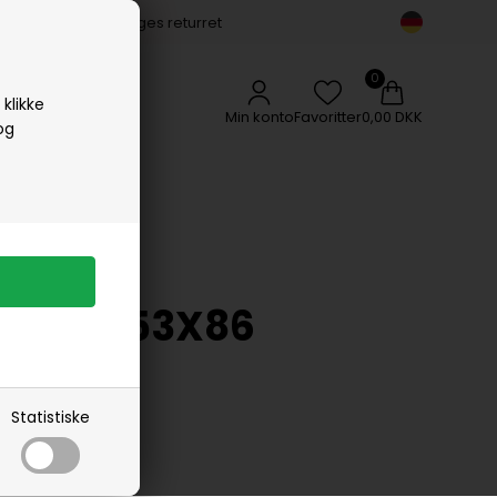
14 dages returret
Vipp
Vissevasse
Woods Copenhagen
klikke
Min konto
Favoritter
0,00 DKK
og
TOWEL 53X86
Statistiske