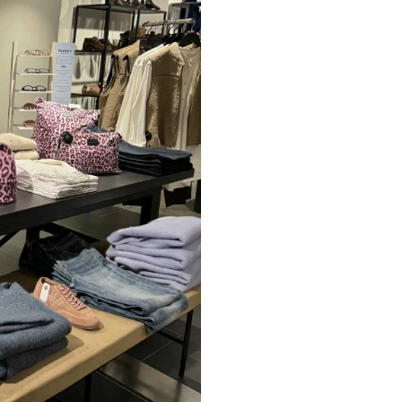
Paul Smith
Playboy Footwear
Rains
Accessoires fra Rains
Jakker fra Rains til herre
Regnjakker fra Rains til herre
Tasker fra Rains til herre
Replay
Revolution
Sebago
Selected
Blazere fra Selected
Bukser fra Selected
Overshirts fra Selected
Poloer
Shorts fra Selected
Skjorter fra Selected