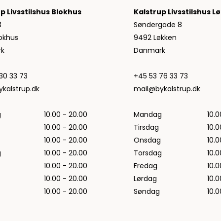
Jeans fra Woodbird
p Livsstilshus Blokhus
Kalstrup Livsstilshus L
Shorts fra Woodbird
3
Søndergade 8
Skjorter fra Woodbird
okhus
9492 Løkken
Sweatshirts fra Woodbird
k
Danmark
T-shirts fra Woodbird
Vis alle
30 33 73
+45 53 76 33 73
Halo
kalstrup.dk
mail@bykalstrup.dk
NN07
g
10.00 - 20.00
Mandag
10.0
Wood Wood
10.00 - 20.00
Tirsdag
10.0
10.00 - 20.00
Onsdag
10.0
g
10.00 - 20.00
Torsdag
10.0
10.00 - 20.00
Fredag
10.0
10.00 - 20.00
Lørdag
10.0
10.00 - 20.00
Søndag
10.0