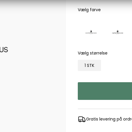
Les Deux
Vælg farve
Bukser fra Les Deux
Hoodie fra Les Deux
Skjorter fra Les Deux
Mads Nørgaard
Accessories fra Mads Nørgaard til herre
Vælg størrelse
Overshirts fra Mads Nørgaard
Skjorter fra Mads Nørgaard
1 STK
Sweatshirts fra Mads Nørgaard
T-shirts fra Mads Nørgaard
MCS Marlboro Classics
Jeans fra MCS Marlboro Classics
Poloer fra MCS Marlboro Classics
Skjorter fra MCS Marlboro Classics
Gratis levering på ord
T-shirts fra MCS Marlboro