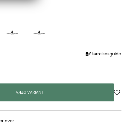
Størrelsesguide
VÆLG VARIANT
rer over