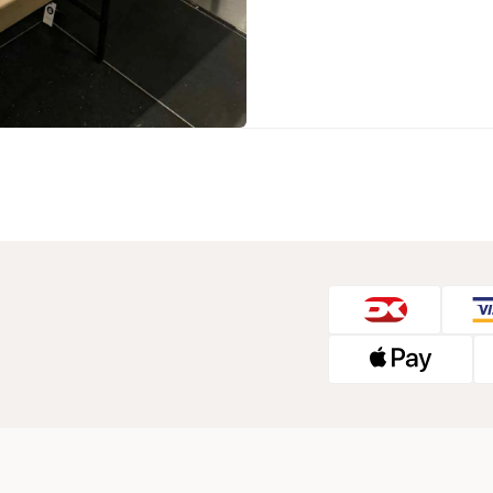
Sko fra Selected
Strik fra Selected
Vis alle
Timberland
Tommy Hilfiger
Hoodies fra Tommy Hilfiger
Jeans fra Tommy Hilfiger
Poloer fra Tommy Hilfiger
Skjorter fra Tommy Hilfiger
Strik fra Tommy Hilfiger
Sweatshirts fra Tommy Hilfiger
T-shirts fra Tommy Hilfiger
Vis alle
Ubr
Woodbird
Accessories fra Woodbird til herre