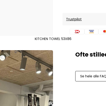
Mos Mosh Gallery
Accessories fra Mos Mosh Gallery
Blazere fra Mos Mosh Gallery
Overshirts fra Mos Mosh Gallery
Trustpilot
Skjorter fra Mos Mosh Gallery
Sweatshirts fra Mos Mosh Gallery
T-shirts fra Mos Mosh Gallery
KITCHEN TOWEL 53X86
New Balance
2002 Sneakers fra New Balance
480 Sneakers fra New Balance
574 Sneakers fra New Balance
997 Sneakers fra New Balance
Se hele alle FA
Sale
Parajumpers
Jakker fra Parajumpers til herre
Paul & Shark