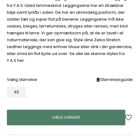
fra Y.A.S i blød lammeskind. Leggingsene har en strækbar
talje samt lynlås i siden. De har en almindelig pasform, der
sidder tæt og super flot på benene. Leggingsene må ikke
vaskes, bleges, tørretumbles, stryges eller renses, men blot
hænges til tørre. Vi gør opmærksom på, at de er lavet i et
naturmateriale, der kan give sig. Style dine Zeba Stretch
Leather Leggings med enhver bluse eller strik i din garderobe,
eller smid en flot kjole ud over. Se alle de skønne styles fra
Y.A.S her.
Vælg størrelse
Størrelsesguide
XS
VÆLG VARIANT