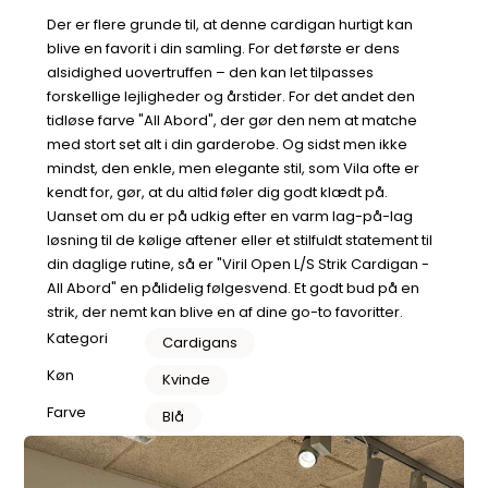
Der er flere grunde til, at denne cardigan hurtigt kan
blive en favorit i din samling. For det første er dens
alsidighed uovertruffen – den kan let tilpasses
forskellige lejligheder og årstider. For det andet den
tidløse farve "All Abord", der gør den nem at matche
med stort set alt i din garderobe. Og sidst men ikke
mindst, den enkle, men elegante stil, som Vila ofte er
kendt for, gør, at du altid føler dig godt klædt på.
Uanset om du er på udkig efter en varm lag-på-lag
løsning til de kølige aftener eller et stilfuldt statement til
din daglige rutine, så er "Viril Open L/S Strik Cardigan -
All Abord" en pålidelig følgesvend. Et godt bud på en
strik, der nemt kan blive en af dine go-to favoritter.
Kategori
Cardigans
Køn
Kvinde
Farve
Blå