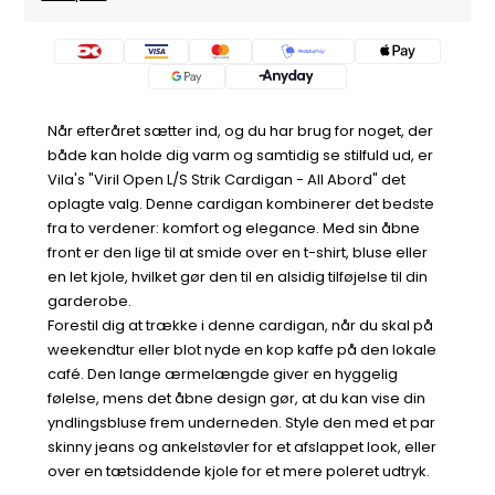
Når efteråret sætter ind, og du har brug for noget, der
både kan holde dig varm og samtidig se stilfuld ud, er
Vila's "Viril Open L/S Strik Cardigan - All Abord" det
oplagte valg. Denne cardigan kombinerer det bedste
fra to verdener: komfort og elegance. Med sin åbne
front er den lige til at smide over en t-shirt, bluse eller
en let kjole, hvilket gør den til en alsidig tilføjelse til din
garderobe.
Forestil dig at trække i denne cardigan, når du skal på
weekendtur eller blot nyde en kop kaffe på den lokale
café. Den lange ærmelængde giver en hyggelig
følelse, mens det åbne design gør, at du kan vise din
yndlingsbluse frem underneden. Style den med et par
skinny jeans og ankelstøvler for et afslappet look, eller
over en tætsiddende kjole for et mere poleret udtryk.