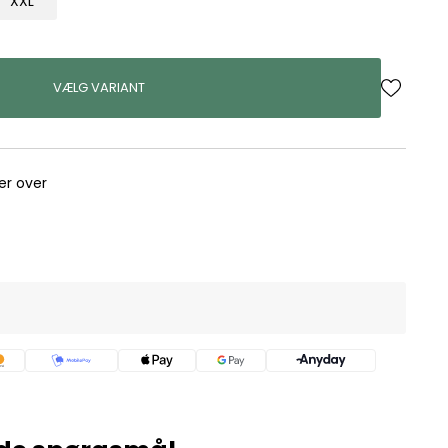
XXL
VÆLG VARIANT
rer over