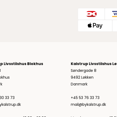
Jeans fra Woodbird
Shorts fra Woodbird
Skjorter fra Woodbird
Sweatshirts fra Woodbird
T-shirts fra Woodbird
Vis alle
Halo
NN07
Wood Wood
p Livsstilshus Blokhus
Kalstrup Livsstilshus L
3
Søndergade 8
okhus
9492 Løkken
k
Danmark
30 33 73
+45 53 76 33 73
kalstrup.dk
mail@bykalstrup.dk