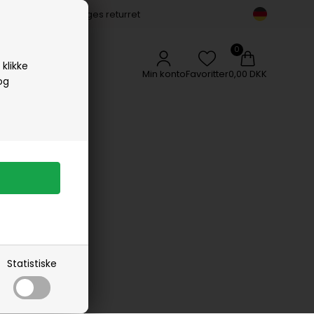
14 dages returret
Vipp
Vissevasse
Woods Copenhagen
klikke
Min konto
Favoritter
0,00 DKK
og
Statistiske