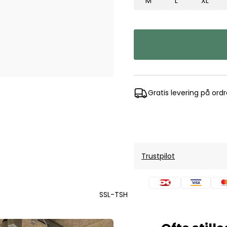
M
L
XL
Mos Mosh Gallery
Accessories fra Mos Mosh Gallery
Blazere fra Mos Mosh Gallery
Overshirts fra Mos Mosh Gallery
Skjorter fra Mos Mosh Gallery
Sweatshirts fra Mos Mosh Gallery
T-shirts fra Mos Mosh Gallery
Gratis levering på ord
New Balance
2002 Sneakers fra New Balance
480 Sneakers fra New Balance
574 Sneakers fra New Balance
997 Sneakers fra New Balance
Trustpilot
Sale
Parajumpers
SSL-TSH
Jakker fra Parajumpers til herre
Paul & Shark