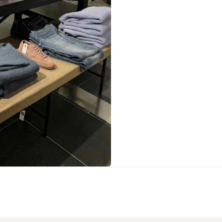
Sko fra Selected
Strik fra Selected
Vis alle
Timberland
Tommy Hilfiger
Hoodies fra Tommy Hilfiger
Jeans fra Tommy Hilfiger
Poloer fra Tommy Hilfiger
Skjorter fra Tommy Hilfiger
Strik fra Tommy Hilfiger
Sweatshirts fra Tommy Hilfiger
T-shirts fra Tommy Hilfiger
Vis alle
Ubr
Woodbird
Accessories fra Woodbird til herre