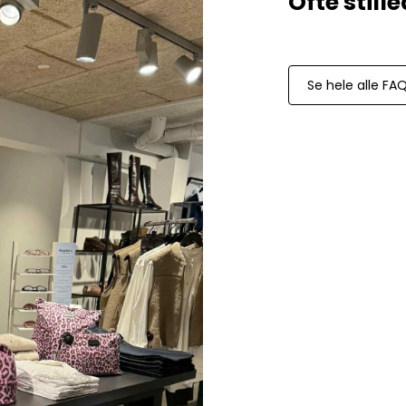
Paul Smith
Playboy Footwear
Rains
Accessoires fra Rains
Se hele alle FA
Jakker fra Rains til herre
Regnjakker fra Rains til herre
Tasker fra Rains til herre
Replay
Revolution
Sebago
Selected
Blazere fra Selected
Bukser fra Selected
Overshirts fra Selected
Poloer
Shorts fra Selected
Skjorter fra Selected