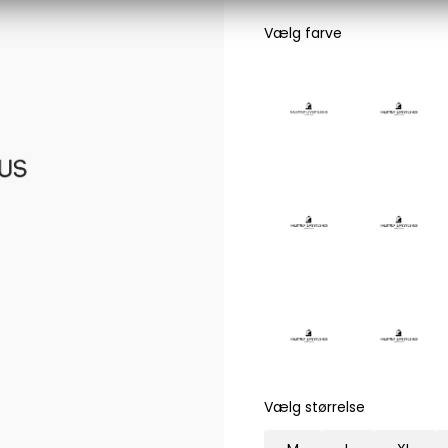
Les Deux
Vælg farve
Bukser fra Les Deux
Hoodie fra Les Deux
Skjorter fra Les Deux
Mads Nørgaard
Accessories fra Mads Nørgaard til herre
Overshirts fra Mads Nørgaard
Skjorter fra Mads Nørgaard
Sweatshirts fra Mads Nørgaard
T-shirts fra Mads Nørgaard
MCS Marlboro Classics
Jeans fra MCS Marlboro Classics
Poloer fra MCS Marlboro Classics
Skjorter fra MCS Marlboro Classics
Vælg størrelse
T-shirts fra MCS Marlboro