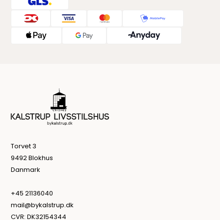
Torvet 3
9492 Blokhus
Danmark
+45 21136040
mail@bykalstrup.dk
CVR: DK32154344