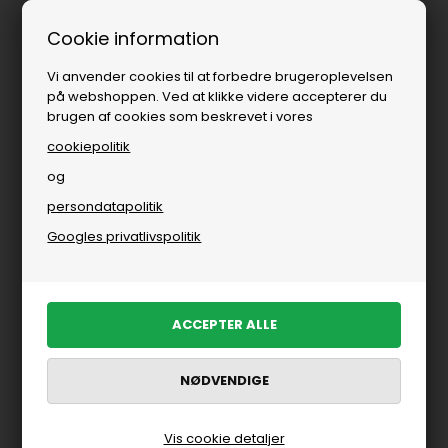
1-3 dages levering
Fri fr
Cookie information
Vi anvender cookies til at forbedre brugeroplevelsen
på webshoppen. Ved at klikke videre accepterer du
brugen af cookies som beskrevet i vores
cookiepolitik
og
persondatapolitik
-70%
Googles privatlivspolitik
Vis cookie detaljer