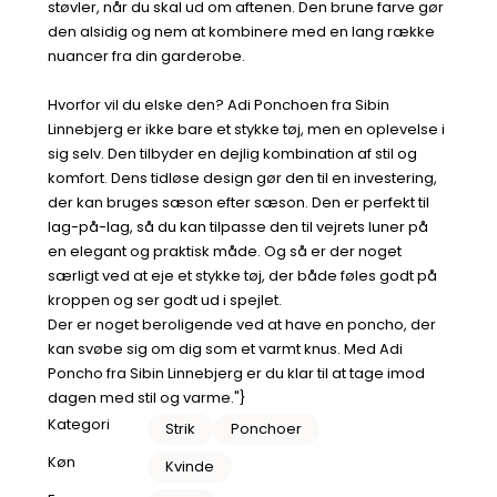
støvler, når du skal ud om aftenen. Den brune farve gør
den alsidig og nem at kombinere med en lang række
nuancer fra din garderobe.
Hvorfor vil du elske den? Adi Ponchoen fra Sibin
Linnebjerg er ikke bare et stykke tøj, men en oplevelse i
sig selv. Den tilbyder en dejlig kombination af stil og
komfort. Dens tidløse design gør den til en investering,
der kan bruges sæson efter sæson. Den er perfekt til
lag-på-lag, så du kan tilpasse den til vejrets luner på
en elegant og praktisk måde. Og så er der noget
særligt ved at eje et stykke tøj, der både føles godt på
kroppen og ser godt ud i spejlet.
Der er noget beroligende ved at have en poncho, der
kan svøbe sig om dig som et varmt knus. Med Adi
Poncho fra Sibin Linnebjerg er du klar til at tage imod
dagen med stil og varme."}
Kategori
Strik
Ponchoer
Køn
Kvinde