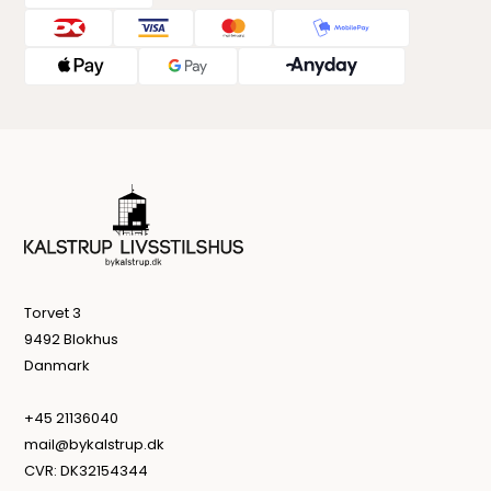
Torvet 3
9492 Blokhus
Danmark
+45 21136040
mail@bykalstrup.dk
CVR: DK32154344