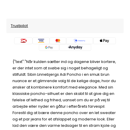
Trustpilot
{"text":"Når kulden sætter ind og dagene bliver kortere,
er der intet som at svøbe sig i noget behageligt og
stilfuldt. Sibin Linnebjergs Adi Poncho i en smuk brun
nuance er et glimrende valg til de kølige dage, hvor du
ønsker at kombinere komfort med elegance. Med sin
klassiske poncho-silhuet er den skabt til at give dig en
følelse af lethed og frihed, uanset om du er på vej til
arbejde eller nyder en gåtur i efterårets farvespil.
Forestil dig at bære denne poncho over en let sweater
og et par jeans for et afslappet og moderne look. Eller
lad den være den varme ledsager til en stram kjole og