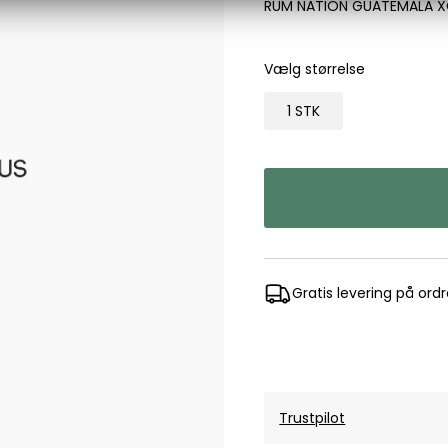
RUM NATION GUATEMALA X
Les Deux
Bukser fra Les Deux
Vælg størrelse
Hoodie fra Les Deux
Skjorter fra Les Deux
1 STK
Mads Nørgaard
Accessories fra Mads Nørgaard til herre
Overshirts fra Mads Nørgaard
Skjorter fra Mads Nørgaard
Sweatshirts fra Mads Nørgaard
T-shirts fra Mads Nørgaard
Gratis levering på ord
MCS Marlboro Classics
Jeans fra MCS Marlboro Classics
Poloer fra MCS Marlboro Classics
Skjorter fra MCS Marlboro Classics
T-shirts fra MCS Marlboro
Trustpilot