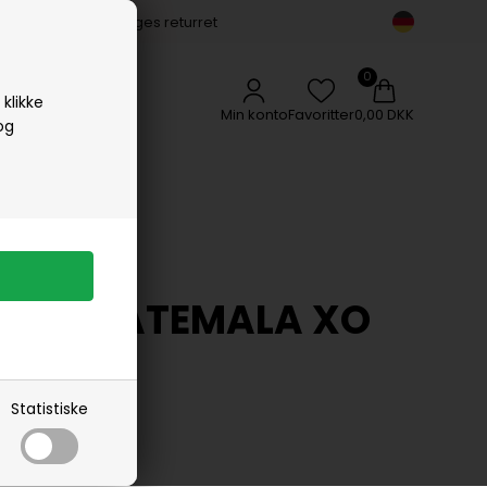
14 dages returret
Vipp
Vissevasse
Woods Copenhagen
klikke
Min konto
Favoritter
0,00 DKK
og
ON GUATEMALA XO
Statistiske