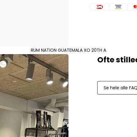
Mos Mosh Gallery
Accessories fra Mos Mosh Gallery
Blazere fra Mos Mosh Gallery
Overshirts fra Mos Mosh Gallery
Skjorter fra Mos Mosh Gallery
Sweatshirts fra Mos Mosh Gallery
T-shirts fra Mos Mosh Gallery
RUM NATION GUATEMALA XO 20TH A
New Balance
2002 Sneakers fra New Balance
480 Sneakers fra New Balance
574 Sneakers fra New Balance
Se hele alle FA
997 Sneakers fra New Balance
Sale
Parajumpers
Jakker fra Parajumpers til herre
Paul & Shark