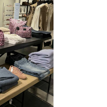
Paul Smith
Playboy Footwear
Rains
Accessoires fra Rains
Jakker fra Rains til herre
Regnjakker fra Rains til herre
Tasker fra Rains til herre
Replay
Revolution
Sebago
Selected
Blazere fra Selected
Bukser fra Selected
Overshirts fra Selected
Poloer
Shorts fra Selected
Skjorter fra Selected