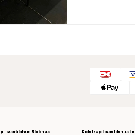
Sko fra Selected
Strik fra Selected
Vis alle
Timberland
Tommy Hilfiger
Hoodies fra Tommy Hilfiger
Jeans fra Tommy Hilfiger
Poloer fra Tommy Hilfiger
Skjorter fra Tommy Hilfiger
Strik fra Tommy Hilfiger
Sweatshirts fra Tommy Hilfiger
T-shirts fra Tommy Hilfiger
Vis alle
Ubr
Woodbird
Accessories fra Woodbird til herre
p Livsstilshus Blokhus
Kalstrup Livsstilshus L