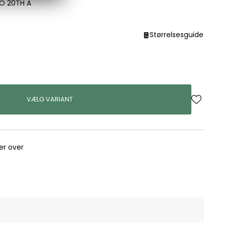
O 20TH A
Størrelsesguide
VÆLG VARIANT
rer over