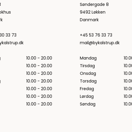
Jeans fra Woodbird
3
Søndergade 8
Shorts fra Woodbird
okhus
9492 Løkken
Skjorter fra Woodbird
k
Danmark
Sweatshirts fra Woodbird
T-shirts fra Woodbird
30 33 73
+45 53 76 33 73
Vis alle
kalstrup.dk
mail@bykalstrup.dk
Halo
g
10.00 - 20.00
Mandag
10.0
NN07
10.00 - 20.00
Tirsdag
10.0
Wood Wood
10.00 - 20.00
Onsdag
10.0
g
10.00 - 20.00
Torsdag
10.0
10.00 - 20.00
Fredag
10.0
10.00 - 20.00
Lørdag
10.0
10.00 - 20.00
Søndag
10.0