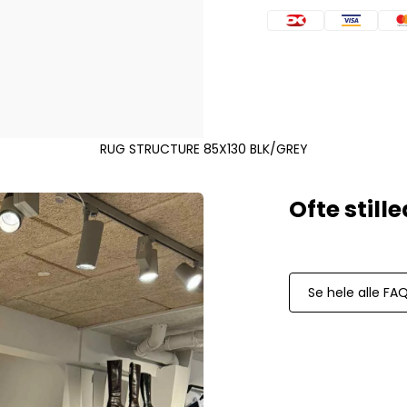
Mos Mosh Gallery
Accessories fra Mos Mosh Gallery
Blazere fra Mos Mosh Gallery
Overshirts fra Mos Mosh Gallery
Skjorter fra Mos Mosh Gallery
Sweatshirts fra Mos Mosh Gallery
T-shirts fra Mos Mosh Gallery
RUG STRUCTURE 85X130 BLK/GREY
New Balance
2002 Sneakers fra New Balance
480 Sneakers fra New Balance
574 Sneakers fra New Balance
997 Sneakers fra New Balance
Se hele alle FA
Sale
Parajumpers
Jakker fra Parajumpers til herre
Paul & Shark