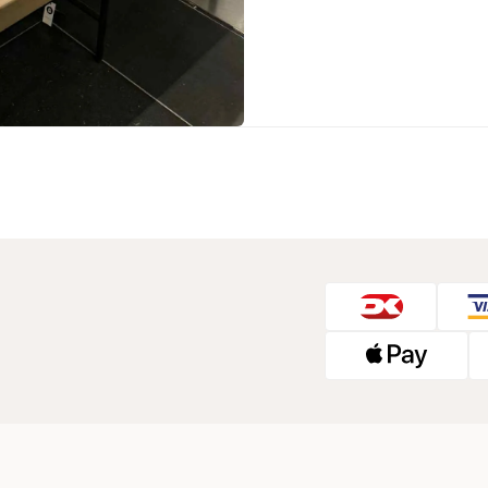
Sko fra Selected
Strik fra Selected
Vis alle
Timberland
Tommy Hilfiger
Hoodies fra Tommy Hilfiger
Jeans fra Tommy Hilfiger
Poloer fra Tommy Hilfiger
Skjorter fra Tommy Hilfiger
Strik fra Tommy Hilfiger
Sweatshirts fra Tommy Hilfiger
T-shirts fra Tommy Hilfiger
Vis alle
Ubr
Woodbird
Accessories fra Woodbird til herre