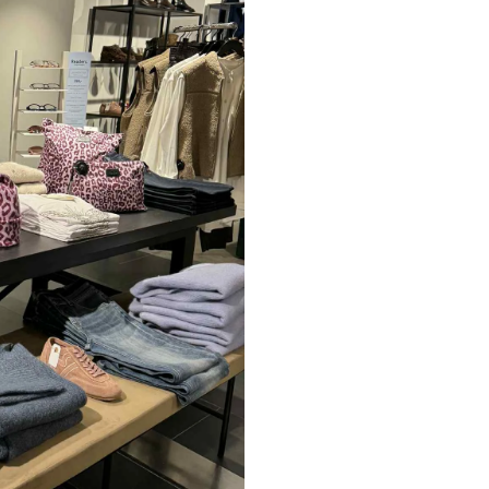
Paul Smith
Playboy Footwear
Rains
Accessoires fra Rains
Jakker fra Rains til herre
Regnjakker fra Rains til herre
Tasker fra Rains til herre
Replay
Revolution
Sebago
Selected
Blazere fra Selected
Bukser fra Selected
Overshirts fra Selected
Poloer
Shorts fra Selected
Skjorter fra Selected