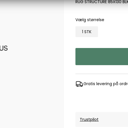
RUG STRUCTURE 85X130 BL
Les Deux
Bukser fra Les Deux
Vælg størrelse
Hoodie fra Les Deux
Skjorter fra Les Deux
1 STK
Mads Nørgaard
Accessories fra Mads Nørgaard til herre
Overshirts fra Mads Nørgaard
Skjorter fra Mads Nørgaard
Sweatshirts fra Mads Nørgaard
T-shirts fra Mads Nørgaard
Gratis levering på ord
MCS Marlboro Classics
Jeans fra MCS Marlboro Classics
Poloer fra MCS Marlboro Classics
Skjorter fra MCS Marlboro Classics
T-shirts fra MCS Marlboro
Trustpilot