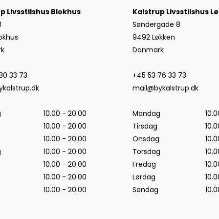
Jeans fra Woodbird
p Livsstilshus Blokhus
Kalstrup Livsstilshus L
Shorts fra Woodbird
3
Søndergade 8
Skjorter fra Woodbird
okhus
9492 Løkken
Sweatshirts fra Woodbird
k
Danmark
T-shirts fra Woodbird
Vis alle
30 33 73
+45 53 76 33 73
Halo
kalstrup.dk
mail@bykalstrup.dk
NN07
g
10.00 - 20.00
Mandag
10.0
Wood Wood
10.00 - 20.00
Tirsdag
10.0
10.00 - 20.00
Onsdag
10.0
g
10.00 - 20.00
Torsdag
10.0
10.00 - 20.00
Fredag
10.0
10.00 - 20.00
Lørdag
10.0
10.00 - 20.00
Søndag
10.0