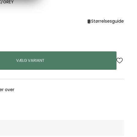
K/GREY
Størrelsesguide
VÆLG VARIANT
rer over