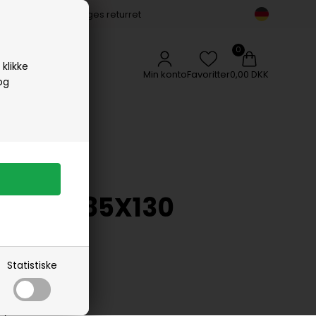
14 dages returret
Vipp
Vissevasse
Woods Copenhagen
klikke
Min konto
Favoritter
0,00 DKK
og
CTURE 85X130
Statistiske