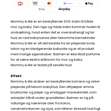
Mommy & Me er en beskyttende SOS-balm til både
mor og baby. Den rige og milde balm kommer huden til
undsætning, hvad enten det er overanstrengt og tør
hud, en rød babynumse eller følsomme børnekinder.
Mommy & Me er alt det bedste fra en plejende body
lotion og en blødgørende babyolie og er et produkt
med mange egenskaber. Balmen er ikke tilsat parfume
for at være ekstra skånsom for mor og baby.
Mommy & Me er testet på sensitiv hud.
Effekt:
Mommy & Me skaber en beskyttende barriere og virker
plejende på følsom babyhud. Den afhjælper ømme
brystvorter og plejer og smidiggør maveskindet, som
arbejder hårdt under graviditeten. Balmen er rig på
naturlige og nærende olier fra kokos,
vandmelonkerner og açai, som tilfører stresset hud fugt