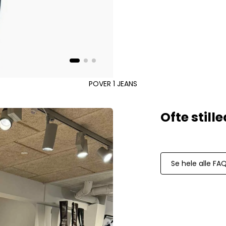
Mos Mosh Gallery
Accessories fra Mos Mosh Gallery
Blazere fra Mos Mosh Gallery
Overshirts fra Mos Mosh Gallery
Skjorter fra Mos Mosh Gallery
Sweatshirts fra Mos Mosh Gallery
T-shirts fra Mos Mosh Gallery
POVER 1 JEANS
New Balance
2002 Sneakers fra New Balance
480 Sneakers fra New Balance
574 Sneakers fra New Balance
997 Sneakers fra New Balance
Se hele alle FA
Sale
Parajumpers
Jakker fra Parajumpers til herre
Paul & Shark