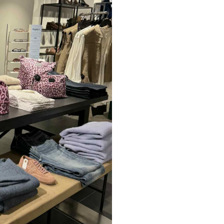
Paul Smith
Playboy Footwear
Rains
Accessoires fra Rains
Jakker fra Rains til herre
Regnjakker fra Rains til herre
Tasker fra Rains til herre
Replay
Revolution
Sebago
Selected
Blazere fra Selected
Bukser fra Selected
Overshirts fra Selected
Poloer
Shorts fra Selected
Skjorter fra Selected