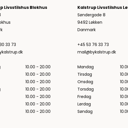
Jeans fra Woodbird
p Livsstilshus Blokhus
Kalstrup Livsstilshus L
Shorts fra Woodbird
3
Søndergade 8
Skjorter fra Woodbird
okhus
9492 Løkken
Sweatshirts fra Woodbird
k
Danmark
T-shirts fra Woodbird
Vis alle
30 33 73
+45 53 76 33 73
Halo
kalstrup.dk
mail@bykalstrup.dk
NN07
Wood Wood
g
10.00 - 20.00
Mandag
10.0
10.00 - 20.00
Tirsdag
10.0
10.00 - 20.00
Onsdag
10.0
g
10.00 - 20.00
Torsdag
10.0
10.00 - 20.00
Fredag
10.0
10.00 - 20.00
Lørdag
10.0
10.00 - 20.00
Søndag
10.0