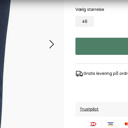
Les Deux
Vælg størrelse
Bukser fra Les Deux
46
Hoodie fra Les Deux
Skjorter fra Les Deux
Mads Nørgaard
Accessories fra Mads Nørgaard til herre
Overshirts fra Mads Nørgaard
Skjorter fra Mads Nørgaard
Sweatshirts fra Mads Nørgaard
Gratis levering på ord
T-shirts fra Mads Nørgaard
MCS Marlboro Classics
Jeans fra MCS Marlboro Classics
Poloer fra MCS Marlboro Classics
Trustpilot
Skjorter fra MCS Marlboro Classics
T-shirts fra MCS Marlboro