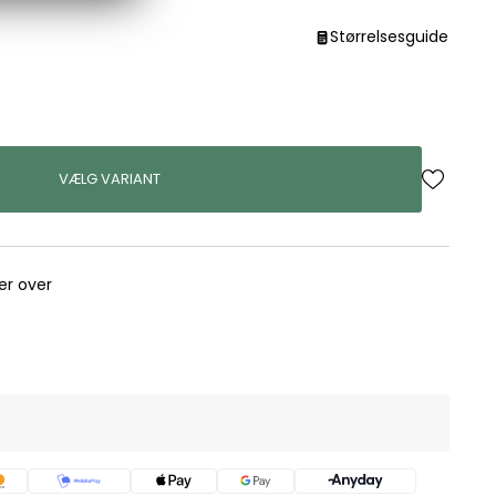
Størrelsesguide
VÆLG VARIANT
rer over