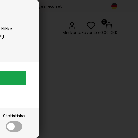
14 dages returret
Vipp
Vissevasse
Woods Copenhagen
klikke
Min konto
Favoritter
0,00 DKK
og
s fra Fransa
ans
Statistiske