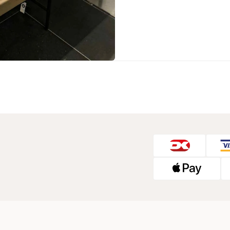
Sko fra Selected
Strik fra Selected
Vis alle
Timberland
Tommy Hilfiger
Hoodies fra Tommy Hilfiger
Jeans fra Tommy Hilfiger
Poloer fra Tommy Hilfiger
Skjorter fra Tommy Hilfiger
Strik fra Tommy Hilfiger
Sweatshirts fra Tommy Hilfiger
T-shirts fra Tommy Hilfiger
Vis alle
Ubr
Woodbird
Accessories fra Woodbird til herre