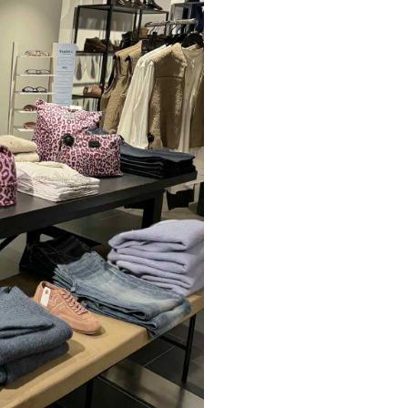
Paul Smith
Playboy Footwear
Rains
Accessoires fra Rains
Jakker fra Rains til herre
Regnjakker fra Rains til herre
Tasker fra Rains til herre
Replay
Revolution
Sebago
Selected
Blazere fra Selected
Bukser fra Selected
Overshirts fra Selected
Poloer
Shorts fra Selected
Skjorter fra Selected