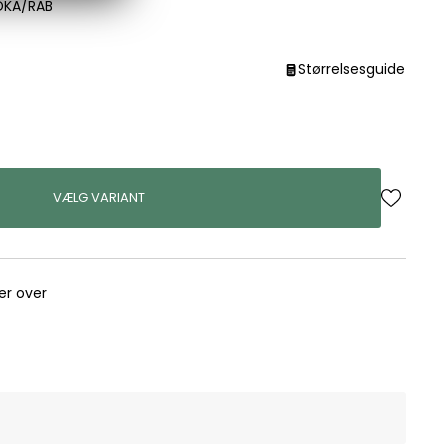
DKA/RAB
Størrelsesguide
VÆLG VARIANT
rer over