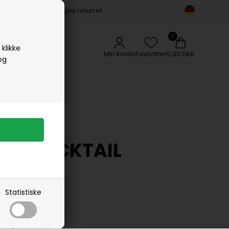
14 dages returret
Vipp
Vissevasse
Woods Copenhagen
klikke
Min konto
Favoritter
0,00 DKK
og
HER COCKTAIL
AB
Statistiske