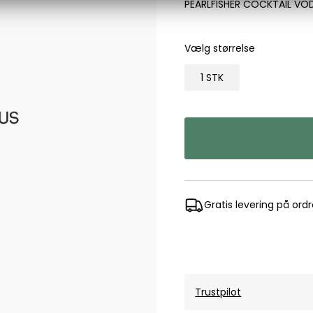
PEARLFISHER COCKTAIL VO
Les Deux
Bukser fra Les Deux
Vælg størrelse
Hoodie fra Les Deux
Skjorter fra Les Deux
1 STK
Mads Nørgaard
Accessories fra Mads Nørgaard til herre
Overshirts fra Mads Nørgaard
Skjorter fra Mads Nørgaard
Sweatshirts fra Mads Nørgaard
T-shirts fra Mads Nørgaard
Gratis levering på ord
MCS Marlboro Classics
Jeans fra MCS Marlboro Classics
Poloer fra MCS Marlboro Classics
Skjorter fra MCS Marlboro Classics
T-shirts fra MCS Marlboro
Trustpilot