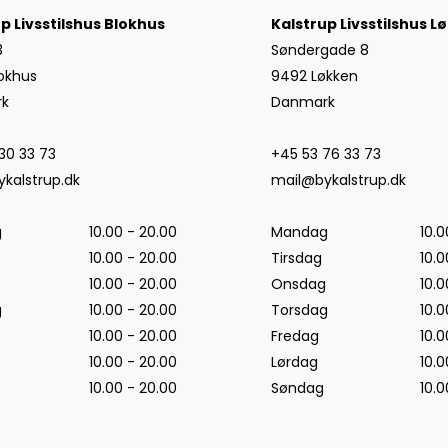
Jeans fra Woodbird
p Livsstilshus Blokhus
Kalstrup Livsstilshus L
Shorts fra Woodbird
3
Søndergade 8
Skjorter fra Woodbird
okhus
9492 Løkken
Sweatshirts fra Woodbird
k
Danmark
T-shirts fra Woodbird
Vis alle
30 33 73
+45 53 76 33 73
Halo
kalstrup.dk
mail@bykalstrup.dk
NN07
g
10.00 - 20.00
Mandag
10.0
Wood Wood
10.00 - 20.00
Tirsdag
10.0
10.00 - 20.00
Onsdag
10.0
g
10.00 - 20.00
Torsdag
10.0
10.00 - 20.00
Fredag
10.0
10.00 - 20.00
Lørdag
10.0
10.00 - 20.00
Søndag
10.0