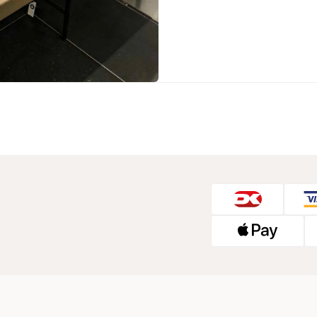
Sko fra Selected
Strik fra Selected
Vis alle
Timberland
Tommy Hilfiger
Hoodies fra Tommy Hilfiger
Jeans fra Tommy Hilfiger
Poloer fra Tommy Hilfiger
Skjorter fra Tommy Hilfiger
Strik fra Tommy Hilfiger
Sweatshirts fra Tommy Hilfiger
T-shirts fra Tommy Hilfiger
Vis alle
Ubr
Woodbird
Accessories fra Woodbird til herre