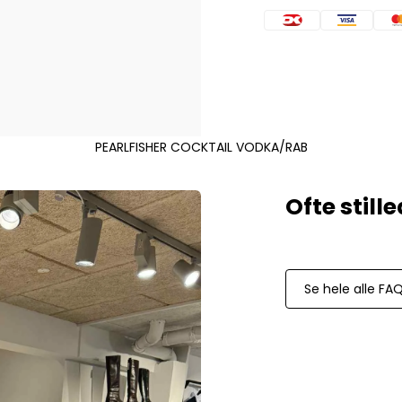
Mos Mosh Gallery
Accessories fra Mos Mosh Gallery
Blazere fra Mos Mosh Gallery
Overshirts fra Mos Mosh Gallery
Skjorter fra Mos Mosh Gallery
Sweatshirts fra Mos Mosh Gallery
T-shirts fra Mos Mosh Gallery
PEARLFISHER COCKTAIL VODKA/RAB
New Balance
2002 Sneakers fra New Balance
480 Sneakers fra New Balance
574 Sneakers fra New Balance
997 Sneakers fra New Balance
Se hele alle FA
Sale
Parajumpers
Jakker fra Parajumpers til herre
Paul & Shark