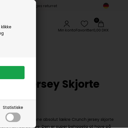
14 dages returret
Vipp
Vissevasse
Woods Copenhagen
klikke
Min konto
Favoritter
0,00 DKK
og
r
nch Jersey Skjorte
Statistiske
rte - Mos MoshDenne absolut lækre Crunch jersey skjorte
ave i din garderobe. Den er super behagelig at have på