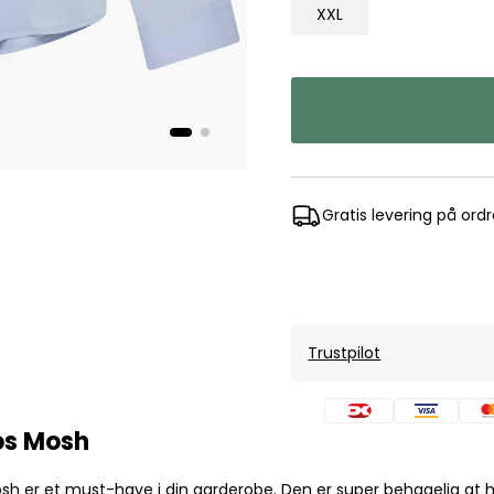
Mos Mosh Gallery
XXL
Accessories fra Mos Mosh Gallery
Blazere fra Mos Mosh Gallery
Overshirts fra Mos Mosh Gallery
Skjorter fra Mos Mosh Gallery
Sweatshirts fra Mos Mosh Gallery
T-shirts fra Mos Mosh Gallery
Gratis levering på ord
New Balance
2002 Sneakers fra New Balance
480 Sneakers fra New Balance
574 Sneakers fra New Balance
997 Sneakers fra New Balance
Trustpilot
Sale
Parajumpers
Jakker fra Parajumpers til herre
os Mosh
Paul & Shark
osh er et must-have i din garderobe. Den er super behagelig at