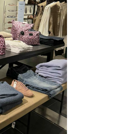
Sko fra Selected
Strik fra Selected
Vis alle
Timberland
Tommy Hilfiger
Hoodies fra Tommy Hilfiger
Jeans fra Tommy Hilfiger
Poloer fra Tommy Hilfiger
Skjorter fra Tommy Hilfiger
Strik fra Tommy Hilfiger
Sweatshirts fra Tommy Hilfiger
T-shirts fra Tommy Hilfiger
Vis alle
Ubr
Woodbird
Accessories fra Woodbird til herre