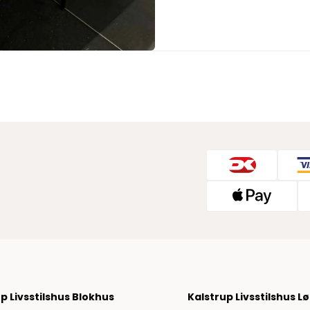
Jeans fra Woodbird
Shorts fra Woodbird
Skjorter fra Woodbird
Sweatshirts fra Woodbird
T-shirts fra Woodbird
Vis alle
Halo
NN07
Wood Wood
p Livsstilshus Blokhus
Kalstrup Livsstilshus L