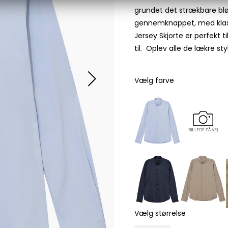
grundet det strækbare blø
Les Deux
gennemknappet, med klas
Bukser fra Les Deux
Jersey Skjorte er perfekt t
Hoodie fra Les Deux
til. Oplev alle de lækre st
Skjorter fra Les Deux
Mads Nørgaard
Vælg farve
Accessories fra Mads Nørgaard til herre
Overshirts fra Mads Nørgaard
Skjorter fra Mads Nørgaard
Sweatshirts fra Mads Nørgaard
T-shirts fra Mads Nørgaard
MCS Marlboro Classics
Jeans fra MCS Marlboro Classics
Poloer fra MCS Marlboro Classics
Skjorter fra MCS Marlboro Classics
T-shirts fra MCS Marlboro
Vælg størrelse