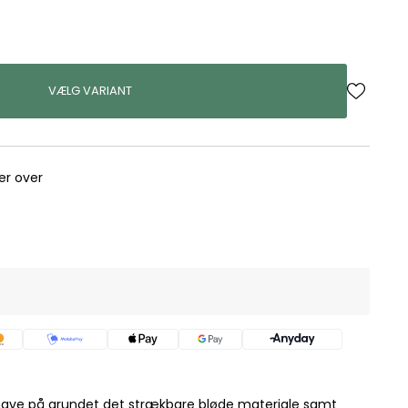
VÆLG VARIANT
rer over
 have på grundet det strækbare bløde materiale samt