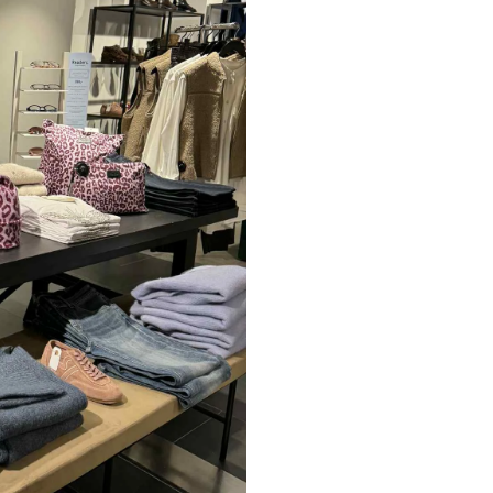
Paul Smith
Playboy Footwear
Rains
Accessoires fra Rains
Jakker fra Rains til herre
Regnjakker fra Rains til herre
Tasker fra Rains til herre
Replay
Revolution
Sebago
Selected
Blazere fra Selected
Bukser fra Selected
Overshirts fra Selected
Poloer
Shorts fra Selected
Skjorter fra Selected