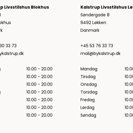
Jeans fra Woodbird
p Livsstilshus Blokhus
Kalstrup Livsstilshus L
Shorts fra Woodbird
3
Søndergade 8
Skjorter fra Woodbird
okhus
9492 Løkken
Sweatshirts fra Woodbird
k
Danmark
T-shirts fra Woodbird
Vis alle
30 33 73
+45 53 76 33 73
Halo
kalstrup.dk
mail@bykalstrup.dk
NN07
g
10.00 - 20.00
Mandag
10.0
Wood Wood
10.00 - 20.00
Tirsdag
10.0
10.00 - 20.00
Onsdag
10.0
g
10.00 - 20.00
Torsdag
10.0
10.00 - 20.00
Fredag
10.0
10.00 - 20.00
Lørdag
10.0
10.00 - 20.00
Søndag
10.0