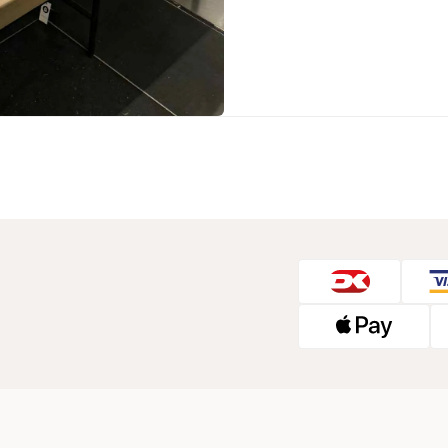
Sko fra Selected
Strik fra Selected
Vis alle
Timberland
Tommy Hilfiger
Hoodies fra Tommy Hilfiger
Jeans fra Tommy Hilfiger
Poloer fra Tommy Hilfiger
Skjorter fra Tommy Hilfiger
Strik fra Tommy Hilfiger
Sweatshirts fra Tommy Hilfiger
T-shirts fra Tommy Hilfiger
Vis alle
Ubr
Woodbird
Accessories fra Woodbird til herre