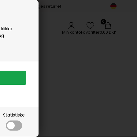
14 dages returret
Vipp
Vissevasse
Woods Copenhagen
klikke
Min konto
Favoritter
0,00 DKK
og
CS
Statistiske