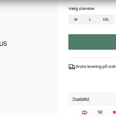
Les Deux
Vælg størrelse
Bukser fra Les Deux
M
L
XXL
Hoodie fra Les Deux
Skjorter fra Les Deux
Mads Nørgaard
Accessories fra Mads Nørgaard til herre
Overshirts fra Mads Nørgaard
Skjorter fra Mads Nørgaard
Sweatshirts fra Mads Nørgaard
Gratis levering på ord
T-shirts fra Mads Nørgaard
MCS Marlboro Classics
Jeans fra MCS Marlboro Classics
Poloer fra MCS Marlboro Classics
Trustpilot
Skjorter fra MCS Marlboro Classics
T-shirts fra MCS Marlboro