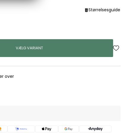
Størrelsesguide
VÆLG VARIANT
rer over