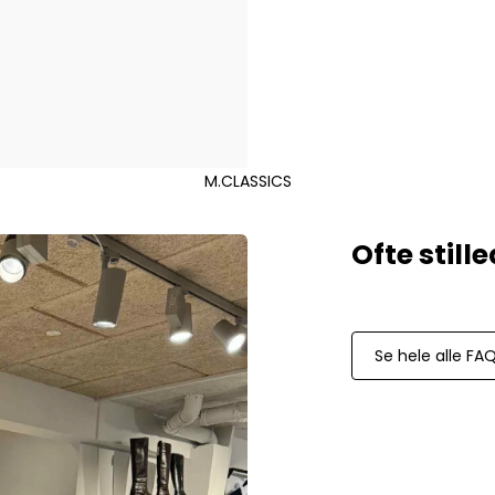
Mos Mosh Gallery
Accessories fra Mos Mosh Gallery
Blazere fra Mos Mosh Gallery
Overshirts fra Mos Mosh Gallery
Skjorter fra Mos Mosh Gallery
Sweatshirts fra Mos Mosh Gallery
T-shirts fra Mos Mosh Gallery
M.CLASSICS
New Balance
2002 Sneakers fra New Balance
480 Sneakers fra New Balance
574 Sneakers fra New Balance
997 Sneakers fra New Balance
Se hele alle FA
Sale
Parajumpers
Jakker fra Parajumpers til herre
Paul & Shark