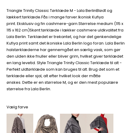
Triangle Trinity Classic Tørklæde M - Lala BerlinBlødt og
lækkert tørklæde.Fås i mange farver.Ikonisk Kufiya
print. Eksklusiv og fin cashmere-garn.Størrelse medium (115 x
115 x 162 cm)Skønt tørklæde i lækker cashmere uldkvalitet fra
Lala Berlin. Tørklædet er trekantet, og har det genkendelige
Kufiya print samt det ikoniske Lala Berlin logo foran. Lala Berlin
halstørklæderne har gennemgået en særlig vask, som gør
den ulden ikke fnuller eller bliver grim, hvilket giver tørklædet
en lang levetid. Style Triangle Trinity Classic Tørklæde til alt -
Perfekt uldtørklæde som kan bruges til alt. Brug det som et
tørklæde eller sjal, alt efter hvilket look der måtte
ønskes. Dette er en størrelse M, og er den mest populære
størrelse fra Lala Berlin.
Vælg farve