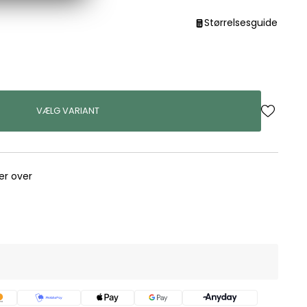
Størrelsesguide
VÆLG VARIANT
rer over