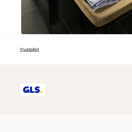
Lala Berlin
Lala Berlin
Sko fra Selected
Strik fra Selected
Leveté Room
Leveté Room
Vis alle
Bluser fra Leveté Room
Bluser fra Leveté Room
Bukser fra Leveté Room
Bukser fra Leveté Room
Timberland
Jakker fra Leveté Room
Jakker fra Leveté Room
Tommy Hilfiger
Kjoler fra Leveté Room
Kjoler fra Leveté Room
Hoodies fra Tommy Hilfiger
Trustpilot
Skjorter fra Leveté Room
Skjorter fra Leveté Room
Jeans fra Tommy Hilfiger
Strik fra Leveté Room
Strik fra Leveté Room
Poloer fra Tommy Hilfiger
Toppe fra Leveté Room
Toppe fra Leveté Room
Skjorter fra Tommy Hilfiger
T-shirts fra Leveté Room
T-shirts fra Leveté Room
Strik fra Tommy Hilfiger
Nederdele fra Leveté Room til kvinder
Nederdele fra Leveté Room til kvinder
Sweatshirts fra Tommy Hilfiger
Veste fra Leveté Room til kvinder
Veste fra Leveté Room til kvinder
T-shirts fra Tommy Hilfiger
Vis alle
Lollys Laundry
Lollys Laundry
Kjoler fra Lollys Laundry til kvinder
Kjoler fra Lollys Laundry til kvinder
Ubr
Sale
Sale
Woodbird
Skjorter fra Lollys Laundry til kvinder
Skjorter fra Lollys Laundry til kvinder
Accessories fra Woodbird til herre