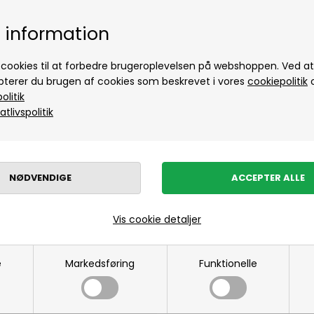
Polo fra Gant til herre
dages levering
Fri fragt over
i DK
 information
Glerups
Sko fra Glerups til herre
Støvler fra Glerups til herre
cookies til at forbedre brugeroplevelsen på webshoppen. Ved at 
pterer du brugen af cookies som beskrevet i vores
cookiepolitik
Tøfler fra Glerups til herre
litik
Hést
tlivspolitik
Brands
Nyheder
Kvinde
Herre
Børn
Bolig
Udsalg
Hugo Boss
Accessories fra Hugo Boss
Skjorter fra Hugo Boss
DdD Import
Jack & Jones
KRUKKE L
Shorts fra Jack & Jones til herre
Vis cookie detaljer
Skjorter fra Jack & Jones til herre
600,00
DKK
T-shirts fra Jack & Jones til herre
e
Markedsføring
Funktionelle
Polo fra Jack & Jones til herre
KRUKKE LUNA H18Ø25 GRÅ
JBS
Kalstrup