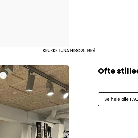
Mos Mosh Gallery
Accessories fra Mos Mosh Gallery
Blazere fra Mos Mosh Gallery
Overshirts fra Mos Mosh Gallery
Skjorter fra Mos Mosh Gallery
Sweatshirts fra Mos Mosh Gallery
T-shirts fra Mos Mosh Gallery
KRUKKE LUNA H18Ø25 GRÅ
New Balance
2002 Sneakers fra New Balance
480 Sneakers fra New Balance
574 Sneakers fra New Balance
997 Sneakers fra New Balance
Se hele alle FA
Sale
Parajumpers
Jakker fra Parajumpers til herre
Paul & Shark