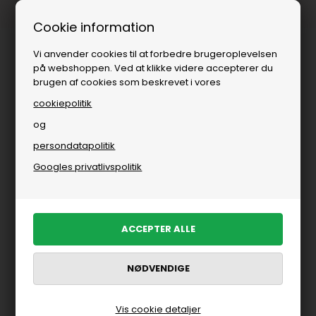
levering
Fri fragt over
i DK
Cookie information
Vi anvender cookies til at forbedre brugeroplevelsen
på webshoppen. Ved at klikke videre accepterer du
brugen af cookies som beskrevet i vores
cookiepolitik
og
persondatapolitik
Googles privatlivspolitik
Vis cookie detaljer