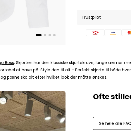
Mos Mosh Gallery
Accessories fra Mos Mosh Gallery
Blazere fra Mos Mosh Gallery
Trustpilot
Overshirts fra Mos Mosh Gallery
Skjorter fra Mos Mosh Gallery
Sweatshirts fra Mos Mosh Gallery
T-shirts fra Mos Mosh Gallery
New Balance
go Boss
. Skjorten har den klassiske skjortekrave, lange ærmer
2002 Sneakers fra New Balance
abel at have på. Style den til alt - Perfekt skjorte til både hv
480 Sneakers fra New Balance
ser og pæne sko alt efter hvilket look der måtte ønskes.
574 Sneakers fra New Balance
997 Sneakers fra New Balance
Sale
Parajumpers
Jakker fra Parajumpers til herre
Se hele alle FA
Paul & Shark