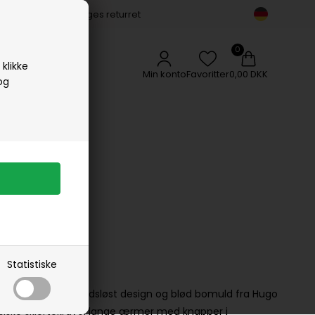
14 dages returret
Vipp
Vissevasse
Woods Copenhagen
klikke
Min konto
Favoritter
0,00 DKK
og
r
irt
Statistiske
 Lækker skjorte i tidsløst design og blød bomuld fra Hugo
ssiske skjortekrave, lange ærmer med knapper i