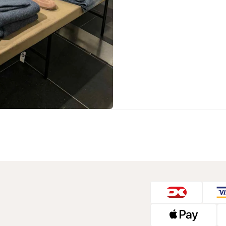
Sko fra Selected
Strik fra Selected
Vis alle
Timberland
Tommy Hilfiger
Hoodies fra Tommy Hilfiger
Jeans fra Tommy Hilfiger
Poloer fra Tommy Hilfiger
Skjorter fra Tommy Hilfiger
Strik fra Tommy Hilfiger
Sweatshirts fra Tommy Hilfiger
T-shirts fra Tommy Hilfiger
Vis alle
Ubr
Woodbird
Accessories fra Woodbird til herre