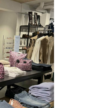
Paul Smith
Playboy Footwear
Rains
Accessoires fra Rains
Jakker fra Rains til herre
Regnjakker fra Rains til herre
Tasker fra Rains til herre
Replay
Revolution
Sebago
Selected
Blazere fra Selected
Bukser fra Selected
Overshirts fra Selected
Poloer
Shorts fra Selected
Skjorter fra Selected