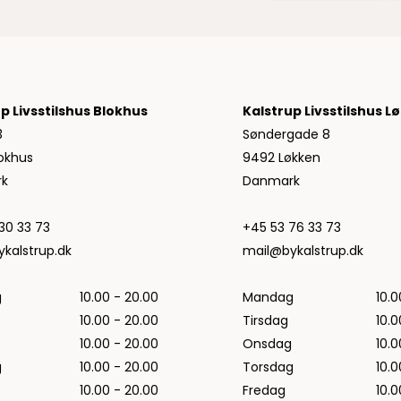
Jeans fra Woodbird
Shorts fra Woodbird
Skjorter fra Woodbird
Sweatshirts fra Woodbird
T-shirts fra Woodbird
p Livsstilshus Blokhus
Kalstrup Livsstilshus L
Vis alle
3
Søndergade 8
okhus
9492 Løkken
Halo
k
Danmark
NN07
Wood Wood
30 33 73
+45 53 76 33 73
kalstrup.dk
mail@bykalstrup.dk
g
10.00 - 20.00
Mandag
10.0
10.00 - 20.00
Tirsdag
10.0
10.00 - 20.00
Onsdag
10.0
g
10.00 - 20.00
Torsdag
10.0
10.00 - 20.00
Fredag
10.0