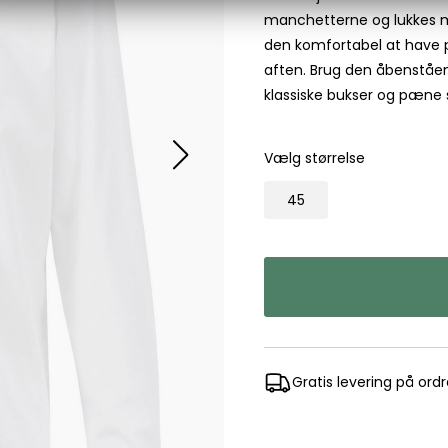
manchetterne og lukkes m
Les Deux
den komfortabel at have på.
Bukser fra Les Deux
aften. Brug den åbenstående
Hoodie fra Les Deux
klassiske bukser og pæne s
Skjorter fra Les Deux
Mads Nørgaard
Vælg størrelse
Accessories fra Mads Nørgaard til herre
Overshirts fra Mads Nørgaard
45
Skjorter fra Mads Nørgaard
Sweatshirts fra Mads Nørgaard
T-shirts fra Mads Nørgaard
MCS Marlboro Classics
Jeans fra MCS Marlboro Classics
Poloer fra MCS Marlboro Classics
Gratis levering på ord
Skjorter fra MCS Marlboro Classics
T-shirts fra MCS Marlboro