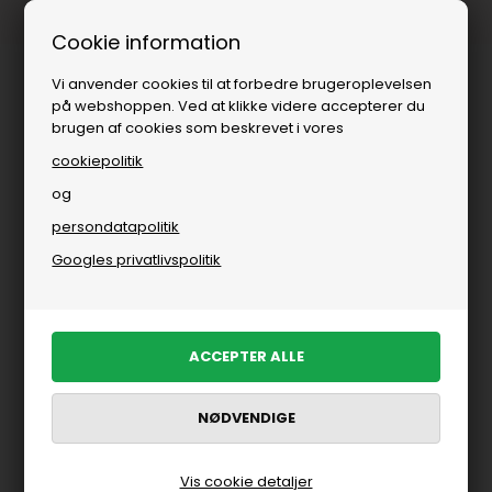
 dages levering
Fri fragt over
Cookie information
Vi anvender cookies til at forbedre brugeroplevelsen
på webshoppen. Ved at klikke videre accepterer du
brugen af cookies som beskrevet i vores
cookiepolitik
og
persondatapolitik
Googles privatlivspolitik
Vis cookie detaljer