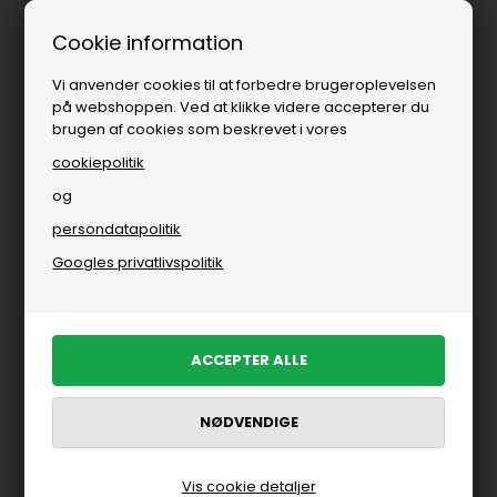
 dages levering
Fri fragt over
Cookie information
Vi anvender cookies til at forbedre brugeroplevelsen
på webshoppen. Ved at klikke videre accepterer du
brugen af cookies som beskrevet i vores
cookiepolitik
og
persondatapolitik
Googles privatlivspolitik
Vis cookie detaljer