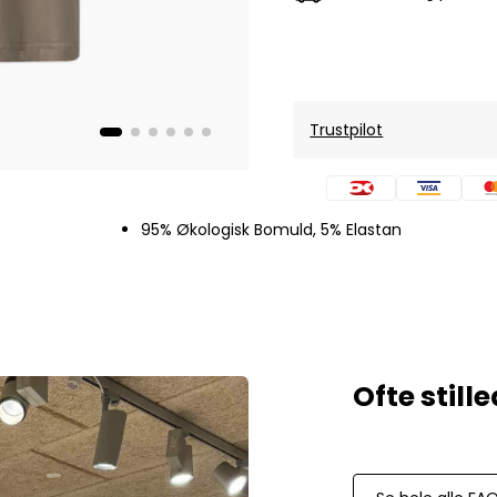
Mos Mosh Gallery
Accessories fra Mos Mosh Gallery
Blazere fra Mos Mosh Gallery
Overshirts fra Mos Mosh Gallery
Skjorter fra Mos Mosh Gallery
Trustpilot
Sweatshirts fra Mos Mosh Gallery
T-shirts fra Mos Mosh Gallery
New Balance
95% Økologisk Bomuld, 5% Elastan
2002 Sneakers fra New Balance
480 Sneakers fra New Balance
574 Sneakers fra New Balance
997 Sneakers fra New Balance
Sale
Parajumpers
Jakker fra Parajumpers til herre
Paul & Shark