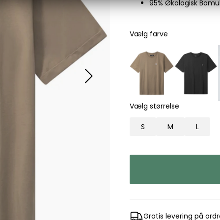
95% Økologisk Bomul
Les Deux
Bukser fra Les Deux
Vælg farve
Hoodie fra Les Deux
Skjorter fra Les Deux
Mads Nørgaard
Accessories fra Mads Nørgaard til herre
Overshirts fra Mads Nørgaard
Vælg størrelse
Skjorter fra Mads Nørgaard
Sweatshirts fra Mads Nørgaard
S
M
L
T-shirts fra Mads Nørgaard
MCS Marlboro Classics
Jeans fra MCS Marlboro Classics
Poloer fra MCS Marlboro Classics
Skjorter fra MCS Marlboro Classics
T-shirts fra MCS Marlboro
Gratis levering på ord