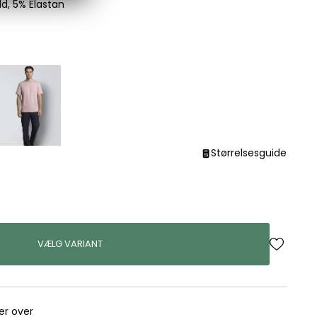
d, 5% Elastan
Størrelsesguide
VÆLG VARIANT
rer over