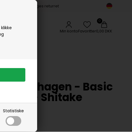
14 dages returret
Vipp
Vissevasse
Woods Copenhagen
klikke
Min konto
Favoritter
0,00 DKK
og
openhagen
 Copenhagen - Basic
-shirt - Shitake
Statistiske