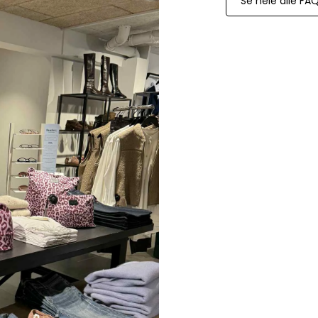
Se hele alle FA
Paul Smith
Playboy Footwear
Rains
Accessoires fra Rains
Jakker fra Rains til herre
Regnjakker fra Rains til herre
Tasker fra Rains til herre
Replay
Revolution
Sebago
Selected
Blazere fra Selected
Bukser fra Selected
Overshirts fra Selected
Poloer
Shorts fra Selected
Skjorter fra Selected