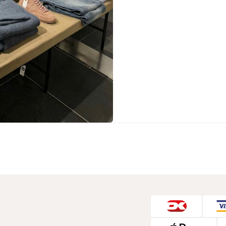
Sko fra Selected
Strik fra Selected
Vis alle
Timberland
Tommy Hilfiger
Hoodies fra Tommy Hilfiger
Jeans fra Tommy Hilfiger
Poloer fra Tommy Hilfiger
Skjorter fra Tommy Hilfiger
Strik fra Tommy Hilfiger
Sweatshirts fra Tommy Hilfiger
T-shirts fra Tommy Hilfiger
Vis alle
Ubr
Woodbird
Accessories fra Woodbird til herre