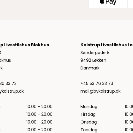
Jeans fra Woodbird
Shorts fra Woodbird
Skjorter fra Woodbird
Sweatshirts fra Woodbird
T-shirts fra Woodbird
Vis alle
p Livsstilshus Blokhus
Kalstrup Livsstilshus L
3
Søndergade 8
Halo
okhus
9492 Løkken
NN07
k
Danmark
Wood Wood
30 33 73
+45 53 76 33 73
kalstrup.dk
mail@bykalstrup.dk
g
10.00 - 20.00
Mandag
10.0
10.00 - 20.00
Tirsdag
10.0
10.00 - 20.00
Onsdag
10.0
g
10.00 - 20.00
Torsdag
10.0