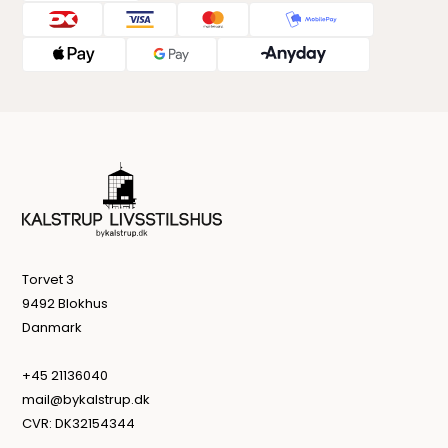
Torvet 3
9492 Blokhus
Danmark
+45 21136040
mail@bykalstrup.dk
CVR: DK32154344