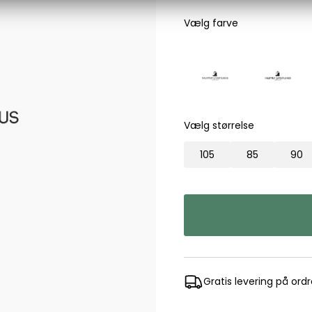
Les Deux
Vælg farve
Bukser fra Les Deux
Hoodie fra Les Deux
Skjorter fra Les Deux
Mads Nørgaard
Accessories fra Mads Nørgaard til herre
Vælg størrelse
Overshirts fra Mads Nørgaard
Skjorter fra Mads Nørgaard
105
85
90
Sweatshirts fra Mads Nørgaard
T-shirts fra Mads Nørgaard
MCS Marlboro Classics
Jeans fra MCS Marlboro Classics
Poloer fra MCS Marlboro Classics
Skjorter fra MCS Marlboro Classics
Gratis levering på ord
T-shirts fra MCS Marlboro