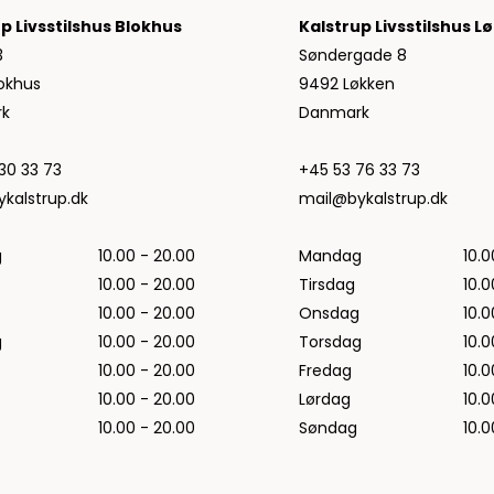
Jeans fra Woodbird
p Livsstilshus Blokhus
Kalstrup Livsstilshus L
Shorts fra Woodbird
3
Søndergade 8
Skjorter fra Woodbird
okhus
9492 Løkken
Sweatshirts fra Woodbird
k
Danmark
T-shirts fra Woodbird
Vis alle
30 33 73
+45 53 76 33 73
Halo
kalstrup.dk
mail@bykalstrup.dk
NN07
g
10.00 - 20.00
Mandag
10.0
Wood Wood
10.00 - 20.00
Tirsdag
10.0
10.00 - 20.00
Onsdag
10.0
g
10.00 - 20.00
Torsdag
10.0
10.00 - 20.00
Fredag
10.0
10.00 - 20.00
Lørdag
10.0
10.00 - 20.00
Søndag
10.0