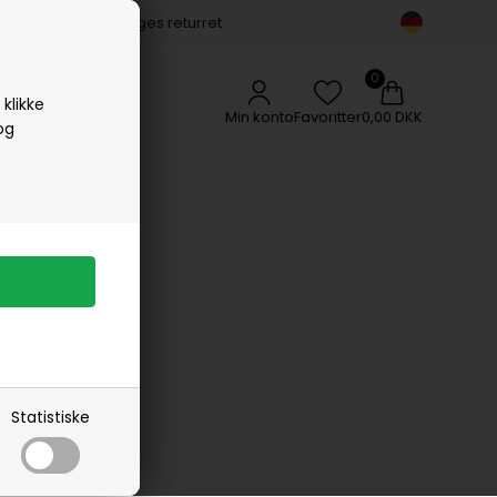
14 dages returret
Vipp
Vissevasse
Woods Copenhagen
klikke
Min konto
Favoritter
0,00 DKK
og
E
Statistiske