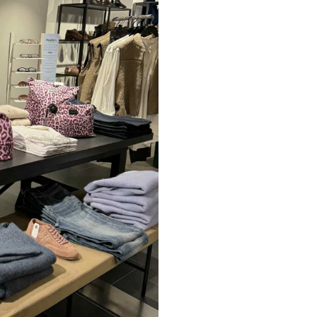
Paul Smith
Playboy Footwear
Rains
Accessoires fra Rains
Jakker fra Rains til herre
Regnjakker fra Rains til herre
Tasker fra Rains til herre
Replay
Revolution
Sebago
Selected
Blazere fra Selected
Bukser fra Selected
Overshirts fra Selected
Poloer
Shorts fra Selected
Skjorter fra Selected