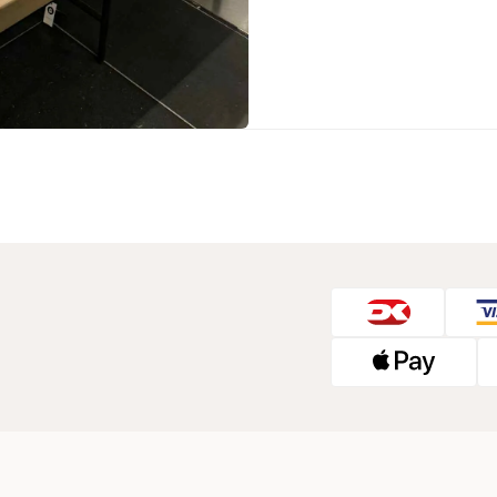
Sko fra Selected
Strik fra Selected
Vis alle
Timberland
Tommy Hilfiger
Hoodies fra Tommy Hilfiger
Jeans fra Tommy Hilfiger
Poloer fra Tommy Hilfiger
Skjorter fra Tommy Hilfiger
Strik fra Tommy Hilfiger
Sweatshirts fra Tommy Hilfiger
T-shirts fra Tommy Hilfiger
Vis alle
Ubr
Woodbird
Accessories fra Woodbird til herre