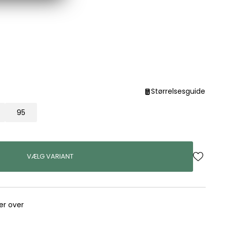
Størrelsesguide
95
VÆLG VARIANT
rer over