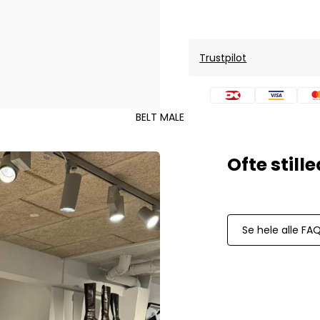
Mos Mosh Gallery
Accessories fra Mos Mosh Gallery
Blazere fra Mos Mosh Gallery
Overshirts fra Mos Mosh Gallery
Trustpilot
Skjorter fra Mos Mosh Gallery
Sweatshirts fra Mos Mosh Gallery
T-shirts fra Mos Mosh Gallery
BELT MALE
New Balance
2002 Sneakers fra New Balance
480 Sneakers fra New Balance
574 Sneakers fra New Balance
997 Sneakers fra New Balance
Se hele alle FA
Sale
Parajumpers
Jakker fra Parajumpers til herre
Paul & Shark