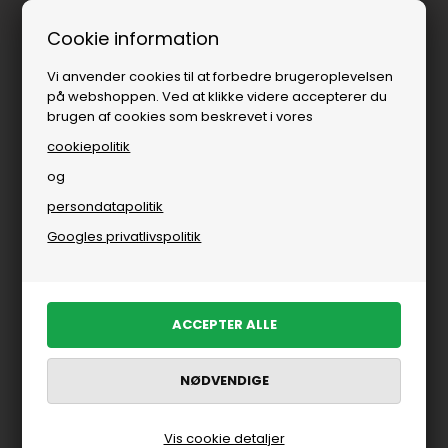
1-3 dages levering
Fri fr
Cookie information
Vi anvender cookies til at forbedre brugeroplevelsen
på webshoppen. Ved at klikke videre accepterer du
brugen af cookies som beskrevet i vores
cookiepolitik
og
persondatapolitik
Googles privatlivspolitik
Vis cookie detaljer