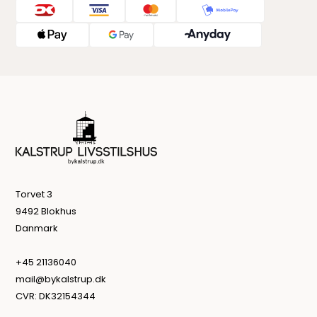
Torvet 3
9492 Blokhus
Danmark
+45 21136040
mail@bykalstrup.dk
CVR: DK32154344