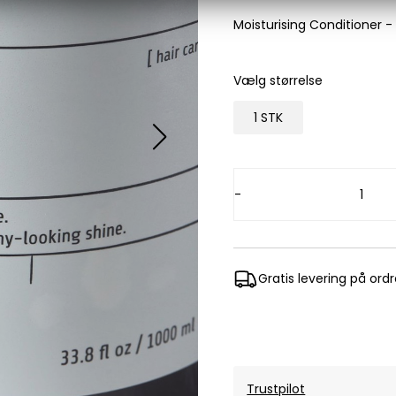
Les Deux
Moisturising Conditioner -
Bukser fra Les Deux
Hoodie fra Les Deux
Vælg størrelse
Skjorter fra Les Deux
1 STK
Mads Nørgaard
Accessories fra Mads Nørgaard til herre
Overshirts fra Mads Nørgaard
Skjorter fra Mads Nørgaard
-
Sweatshirts fra Mads Nørgaard
T-shirts fra Mads Nørgaard
MCS Marlboro Classics
Gratis levering på ord
Jeans fra MCS Marlboro Classics
Poloer fra MCS Marlboro Classics
Skjorter fra MCS Marlboro Classics
T-shirts fra MCS Marlboro
Trustpilot