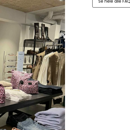
Se hele alle FA
Paul Smith
Playboy Footwear
Rains
Accessoires fra Rains
Jakker fra Rains til herre
Regnjakker fra Rains til herre
Tasker fra Rains til herre
Replay
Revolution
Sebago
Selected
Blazere fra Selected
Bukser fra Selected
Overshirts fra Selected
Poloer
Shorts fra Selected
Skjorter fra Selected