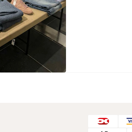
Sko fra Selected
Strik fra Selected
Vis alle
Timberland
Tommy Hilfiger
Hoodies fra Tommy Hilfiger
Jeans fra Tommy Hilfiger
Poloer fra Tommy Hilfiger
Skjorter fra Tommy Hilfiger
Strik fra Tommy Hilfiger
Sweatshirts fra Tommy Hilfiger
T-shirts fra Tommy Hilfiger
Vis alle
Ubr
Woodbird
Accessories fra Woodbird til herre