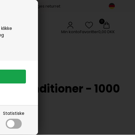
14 dages returret
Vipp
Vissevasse
Woods Copenhagen
klikke
Min konto
Favoritter
0,00 DKK
og
ing Conditioner - 1000
Statistiske