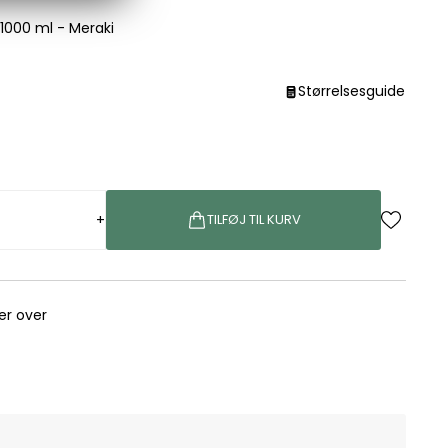
 1000 ml - Meraki
Størrelsesguide
+
TILFØJ TIL KURV
rer over