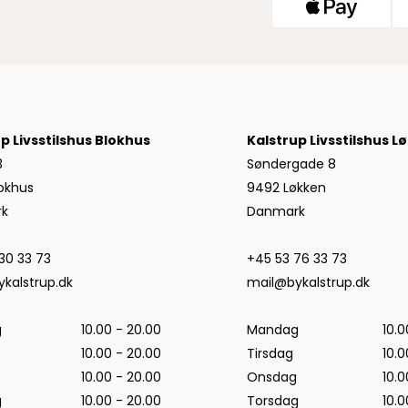
Jeans fra Woodbird
Shorts fra Woodbird
Skjorter fra Woodbird
Sweatshirts fra Woodbird
T-shirts fra Woodbird
Vis alle
p Livsstilshus Blokhus
Kalstrup Livsstilshus L
Halo
3
Søndergade 8
NN07
okhus
9492 Løkken
k
Danmark
Wood Wood
30 33 73
+45 53 76 33 73
kalstrup.dk
mail@bykalstrup.dk
g
10.00 - 20.00
Mandag
10.0
10.00 - 20.00
Tirsdag
10.0
10.00 - 20.00
Onsdag
10.0
g
10.00 - 20.00
Torsdag
10.0